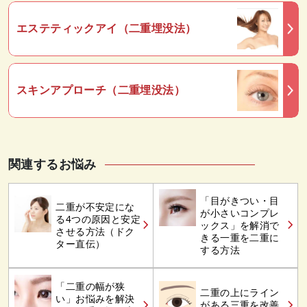
エステティックアイ（二重埋没法）
スキンアプローチ（二重埋没法）
関連するお悩み
「目がきつい・目
二重が不安定にな
が小さいコンプレ
る4つの原因と安定
ックス」を解消で
させる方法（ドク
きる一重を二重に
ター直伝）
する方法
「二重の幅が狭
二重の上にライン
い」お悩みを解決
がある三重を改善