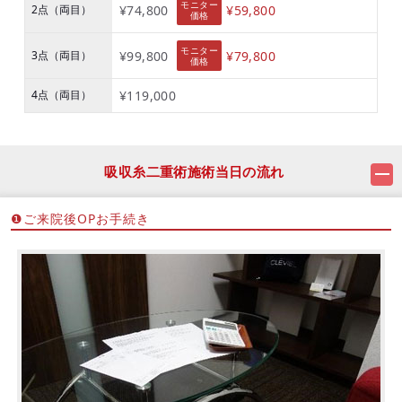
モニター
2点（両目）
¥74,800
¥59,800
価格
モニター
3点（両目）
¥99,800
¥79,800
価格
4点（両目）
¥119,000
吸収糸二重術施術当日の流れ
❶ご来院後OPお手続き