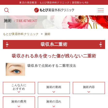
東京の美容整形・もとび美容外科クリニック｜新宿駅から4分
施術
/ TREATMENT
もとび美容外科クリニック
>
施術
吸収糸二重術
吸収される糸を使った傷が残らない二重術
吸収糸で点留めする二重埋没法
こんな人に
施術の動画
施術内容
おすすめ
施術の費用
施術の流れ