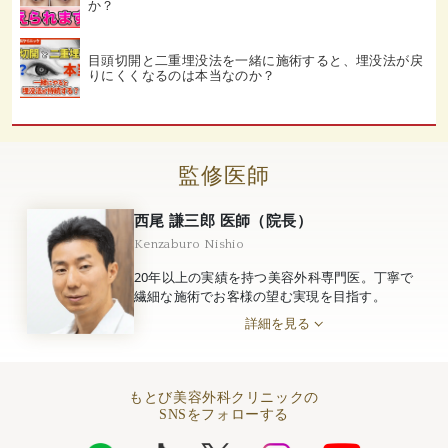
か？
目頭切開と二重埋没法を一緒に施術すると、埋没法が戻
りにくくなるのは本当なのか？
監修医師
西尾 謙三郎 医師（院長）
Kenzaburo Nishio
20年以上の実績を持つ美容外科専門医。丁寧で
繊細な施術でお客様の望む実現を目指す。
詳細を見る
もとび美容外科クリニックの
SNSをフォローする