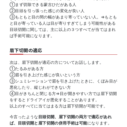
①まず切除できる蒙古ひだがある人
②目頭を引っ張った感じの変化が良い人
③もともと目の間の幅があまり寄っていない人。⇒もとも
と目が寄っている人は目が寄りすぎてしまう可能性がある
目頭切開に関しては、主に以上の３つすべてが当てはまれ
ば手術可能になります。
眉下切開の適応
次は、眉下切開が適応の方についてお話しします。
①たるみがある方
②眉を引き上げた感じが良いという方
③シュミレーションで眉を引き上げたときに、くぼみ目が
悪化したり、縦じわができない方
④目がきちんと閉じる方⇒目が開きやすい方では眉下切開
をするとドライアイが悪化することがあります。
以上のすべてに当てはまる方は眉下切開が可能です。
今言ったような
目頭切開、眉下切開の両方で適応があれ
ば、目頭切開と眉下切開の併用手術は可能
になります。