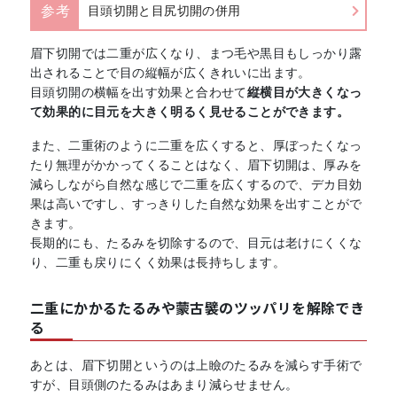
参考
目頭切開と目尻切開の併用
眉下切開では二重が広くなり、まつ毛や黒目もしっかり露
出されることで目の縦幅が広くきれいに出ます。
目頭切開の横幅を出す効果と合わせて
縦横目が大きくなっ
て効果的に目元を大きく明るく見せることができます。
また、二重術のように二重を広くすると、厚ぼったくなっ
たり無理がかかってくることはなく、眉下切開は、厚みを
減らしながら自然な感じで二重を広くするので、デカ目効
果は高いですし、すっきりした自然な効果を出すことがで
きます。
長期的にも、たるみを切除するので、目元は老けにくくな
り、二重も戻りにくく効果は長持ちします。
二重にかかるたるみや蒙古襞のツッパリを解除でき
る
あとは、眉下切開というのは上瞼のたるみを減らす手術で
すが、目頭側のたるみはあまり減らせません。