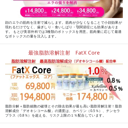
顔のエラの筋肉を注射で減らします。筋肉が少なくなることで小顔効果が
現れるだけでなく、歯ぎしり・食いしばり・顎関節症にも効果がありま
す。 もとび美容外科では3種類のボトックスを用意。筋肉量に応じて最適
なボトックスの量を注入します。
最強脂肪溶解注射 FatX Core
脂肪分解＋脂肪細胞の破壊とその除去効果が最も高い脂肪溶解注射！脂肪
溶解成分「デオキシコール酸」の濃度は、カベリン（0.5％）、チンセラ
プラス（0.8％）を超える、リスク上限の１％配合しています。