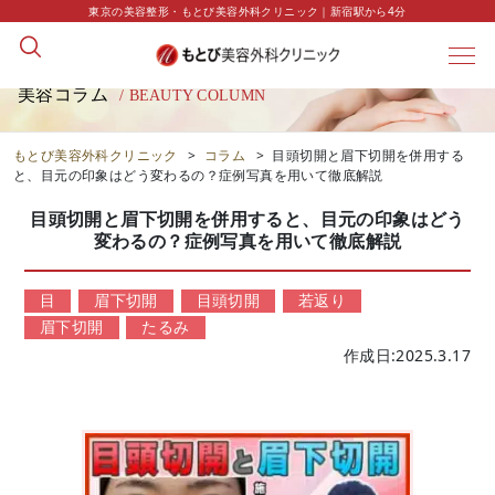
東京の美容整形・もとび美容外科クリニック｜新宿駅から4分
美容コラム
/ BEAUTY COLUMN
もとび美容外科クリニック
>
コラム
>
目頭切開と眉下切開を併用する
と、目元の印象はどう変わるの？症例写真を用いて徹底解説
目頭切開と眉下切開を併用すると、目元の印象はどう
変わるの？症例写真を用いて徹底解説
目
眉下切開
目頭切開
若返り
眉下切開
たるみ
作成日:2025.3.17