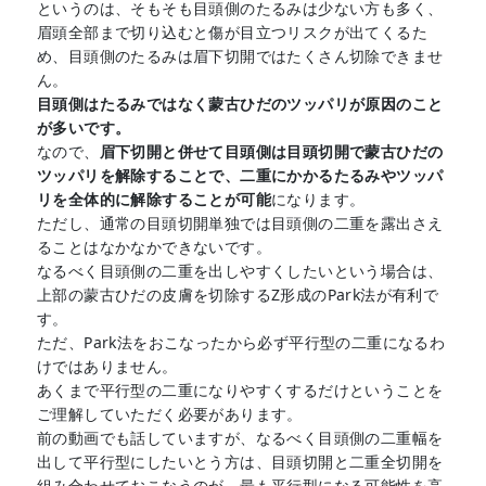
というのは、そもそも目頭側のたるみは少ない方も多く、
眉頭全部まで切り込むと傷が目立つリスクが出てくるた
め、目頭側のたるみは眉下切開ではたくさん切除できませ
ん。
目頭側はたるみではなく蒙古ひだのツッパリが原因のこと
が多いです。
なので、
眉下切開と併せて目頭側は目頭切開で蒙古ひだの
ツッパリを解除することで、二重にかかるたるみやツッパ
リを全体的に解除することが可能
になります。
ただし、通常の目頭切開単独では目頭側の二重を露出さえ
ることはなかなかできないです。
なるべく目頭側の二重を出しやすくしたいという場合は、
上部の蒙古ひだの皮膚を切除するZ形成のPark法が有利で
す。
ただ、Park法をおこなったから必ず平行型の二重になるわ
けではありません。
あくまで平行型の二重になりやすくするだけということを
ご理解していただく必要があります。
前の動画でも話していますが、なるべく目頭側の二重幅を
出して平行型にしたいとう方は、目頭切開と二重全切開を
組み合わせておこなうのが、最も平行型になる可能性を高