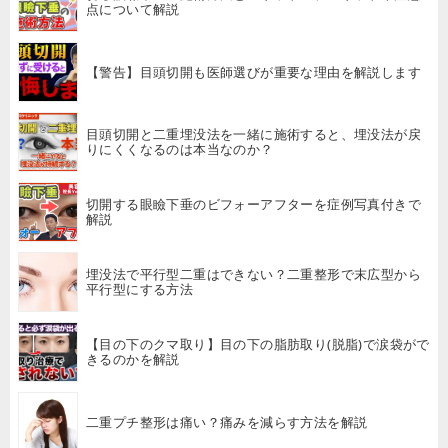
点について解説
【警告】目頭切開も医師選びが重要な理由を解説します
目頭切開と二重埋没法を一緒に施術すると、埋没法が戻
りにくくなるのは本当なのか？
切開する眼瞼下垂のビフォーアフターを症例写真付きで
解説
埋没法で平行型二重はできない？二重整形で末広型から
平行型にする方法
【目の下のクマ取り】目の下の脂肪取り(脱脂)で涙袋がで
きるのかを解説
二重プチ整形は痛い？痛みを減らす方法を解説