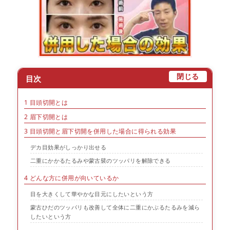
[
]
閉じる
目次
1
目頭切開とは
2
眉下切開とは
3
目頭切開と眉下切開を併用した場合に得られる効果
デカ目効果がしっかり出せる
二重にかかるたるみや蒙古襞のツッパリを解除できる
4
どんな方に併用が向いているか
目を大きくして華やかな目元にしたいという方
蒙古ひだのツッパリも改善して全体に二重にかぶるたるみを減ら
したいという方