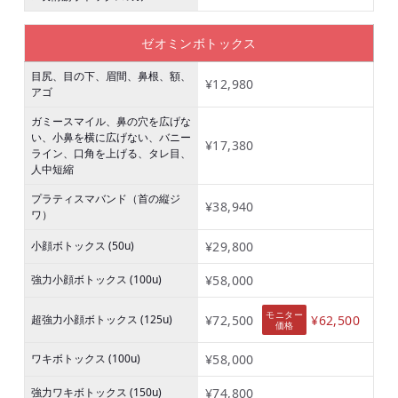
ゼオミンボトックス
目尻、目の下、眉間、鼻根、額、
¥12,980
アゴ
ガミースマイル、鼻の穴を広げな
い、小鼻を横に広げない、バニー
¥17,380
ライン、口角を上げる、タレ目、
人中短縮
プラティスマバンド（首の縦ジ
¥38,940
ワ）
小顔ボトックス (50u)
¥29,800
強力小顔ボトックス (100u)
¥58,000
モニター
超強力小顔ボトックス (125u)
¥72,500
¥62,500
価格
ワキボトックス (100u)
¥58,000
強力ワキボトックス (150u)
¥74,800