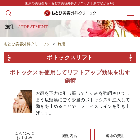
東京の美容整形・もとび美容外科クリニック｜新宿駅から4分
施術
/ TREATMENT
もとび美容外科クリニック
>
施術
ボトックスリフト
ボトックスを使用してリフトアップ効果を出す
施術
お顔を下方に引っ張ってたるみを強調させてし
まう広頸筋にごく少量のボトックスを注入して
動きを止めることで、フェイスラインを引き上
げます。
こんな人に
施術内容
施術の費用
おすすめ