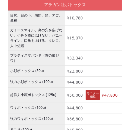
アラガン社ボトックス
目尻、目の下、眉間、額、アゴ、
¥10,780
鼻根
ガミースマイル、鼻の穴を広げな
い、小鼻を横に広げない、バニー
¥15,070
ライン、口角を上げる、タレ目、
人中短縮
プラティスマバンド（首の縦ジ
¥32,340
ワ）
小顔ボトックス (50u)
¥22,800
強力小顔ボトックス (100u)
¥44,800
モニター
超強力小顔ボトックス (125u)
¥56,000
¥47,800
価格
ワキボトックス (100u)
¥44,800
強力ワキボトックス (150u)
¥66,800
肩こり (100u)
¥49,800