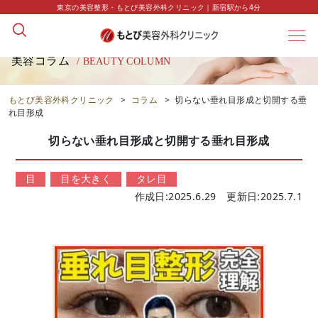
東京の美容整形・もとび美容外科クリニック｜新宿駅から4分
美容コラム
/ BEAUTY COLUMN
もとび美容外科クリニック
>
コラム
>
切らない垂れ目形成と切開する垂
れ目形成
切らない垂れ目形成と切開する垂れ目形成
目
目を大きく
タレ目
作成日:2025.6.29 更新日:2025.7.1