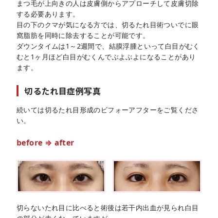
まつ毛が上向きの人は皮膚側からアプローチして皮膚切除
する必要あります。
目の下のクマが気になる方では、切るたれ目術ついでに眼
窩脂肪を同時に除去することが可能です。
ダウンタイムは1～2週間で、結膜浮腫といって白目がむく
むと1ヶ月ほど白目がむくんでぶよぶよになることがあり
ます。
切るたれ目症例写真
続いては切るたれ目形成のビフォーアフターをご覧くださ
い。
before ⇒ after
切らないたれ目に比べると術後は
若干内出血が見られ白目