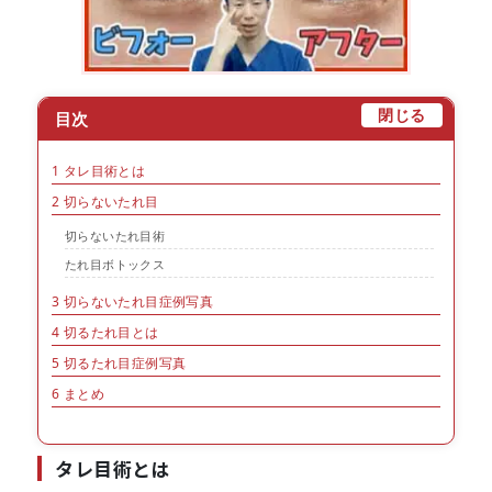
[
]
閉じる
目次
1
タレ目術とは
2
切らないたれ目
切らないたれ目術
たれ目ボトックス
3
切らないたれ目症例写真
4
切るたれ目とは
5
切るたれ目症例写真
6
まとめ
タレ目術とは