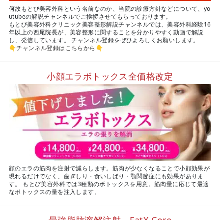
何故もとび美容外科という名前なのか、当院の診療方針などについて、yo
utubeの解説チャンネルでご挨拶させてもらっております。
もとび美容外科クリニック美容整形解説チャンネルでは、美容外科経験16
年以上の西尾院長が、美容整形に関することを分かりやすく動画で解説
し、発信しています。 チャンネル登録をぜひよろしくお願いします。
👇
チャンネル登録はこちらから
👇
小顔エラボトックス全価格改定
顔のエラの筋肉を注射で減らします。筋肉が少なくなることで小顔効果が
現れるだけでなく、歯ぎしり・食いしばり・顎関節症にも効果がありま
す。 もとび美容外科では3種類のボトックスを用意。筋肉量に応じて最適
なボトックスの量を注入します。
最強脂肪溶解注射 FatX Core