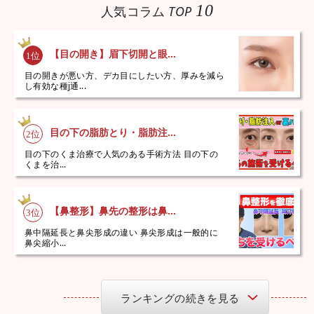
10
人気コラム
TOP
【目の開き】眉下切開と眼...
目の開きが悪い方、デカ目にしたい方、厚みを減ら
し有効な種j通...
目の下の脂肪とり・脂肪注...
目の下のくま治療で人気のある手術方法 目の下の
くまを治...
【鼻整形】鼻先の整形は鼻...
鼻中隔延長と鼻尖形成の違い 鼻尖形成は一般的に
鼻尖縮小...
ランキングの続きを見る