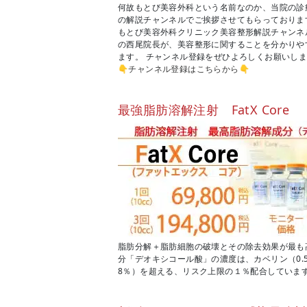
何故もとび美容外科という名前なのか、当院の診療方
の解説チャンネルでご挨拶させてもらっておりま
もとび美容外科クリニック美容整形解説チャンネ
の西尾院長が、美容整形に関することを分かりや
ます。 チャンネル登録をぜひよろしくお願いし
👇
チャンネル登録はこちらから
👇
最強脂肪溶解注射 FatX Core
脂肪分解＋脂肪細胞の破壊とその除去効果が最も
分「デオキシコール酸」の濃度は、カベリン（0.
8％）を超える、リスク上限の１％配合していま