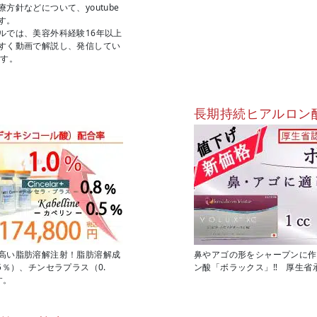
針などについて、youtube
す。
ルでは、美容外科経験16年以上
すく動画で解説し、発信してい
ます。
長期持続ヒアルロン
高い脂肪溶解注射！脂肪溶解成
鼻やアゴの形をシャープンに作
5％）、チンセラプラス（0.
ン酸「ボラックス」‼ 厚生省
す。