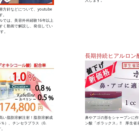
入します。
針などについて、youtube
す。
ルでは、美容外科経験16年以上
すく動画で解説し、発信してい
ます。
長期持続ヒアルロン
高い脂肪溶解注射！脂肪溶解成
鼻やアゴの形をシャープンに作
5％）、チンセラプラス（0.
ン酸「ボラックス」‼ 厚生省
す。