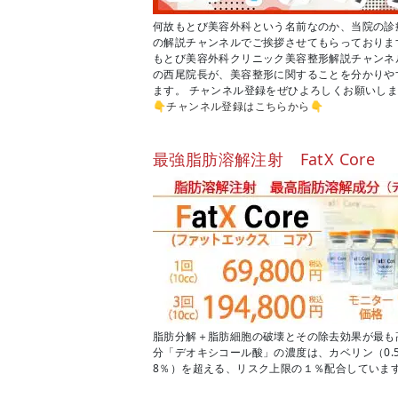
何故もとび美容外科という名前なのか、当院の診療方
の解説チャンネルでご挨拶させてもらっておりま
もとび美容外科クリニック美容整形解説チャンネ
の西尾院長が、美容整形に関することを分かりや
ます。 チャンネル登録をぜひよろしくお願いし
👇
チャンネル登録はこちらから
👇
最強脂肪溶解注射 FatX Core
脂肪分解＋脂肪細胞の破壊とその除去効果が最も
分「デオキシコール酸」の濃度は、カベリン（0.
8％）を超える、リスク上限の１％配合していま