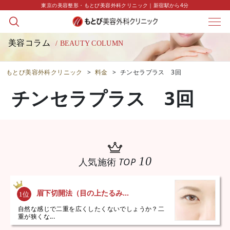
東京の美容整形・もとび美容外科クリニック｜新宿駅から4分
美容コラム
/ BEAUTY COLUMN
もとび美容外科クリニック
>
料金
>
チンセラプラス 3回
チンセラプラス 3回
10
人気施術
TOP
眉下切開法（目の上たるみ...
自然な感じで二重を広くしたくないでしょうか？二
重が狭くな...