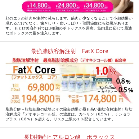
顔のエラの筋肉を注射で減らします。筋肉が少なくなることで小顔効果が
現れるだけでなく、歯ぎしり・食いしばり・顎関節症にも効果がありま
す。 もとび美容外科では3種類のボトックスを用意。筋肉量に応じて最適
なボトックスの量を注入します。
最強脂肪溶解注射 FatX Core
脂肪分解＋脂肪細胞の破壊とその除去効果が最も高い脂肪溶解注射！脂肪
溶解成分「デオキシコール酸」の濃度は、カベリン（0.5％）、チンセラ
プラス（0.8％）を超える、リスク上限の１％配合しています。
長期持続ヒアルロン酸 ボラックス