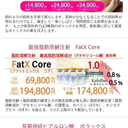
顔のエラの筋肉を注射で減らします。筋肉が少なくなることで小顔効果が
現れるだけでなく、歯ぎしり・食いしばり・顎関節症にも効果がありま
す。 もとび美容外科では3種類のボトックスを用意。筋肉量に応じて最適
なボトックスの量を注入します。
最強脂肪溶解注射 FatX Core
脂肪分解＋脂肪細胞の破壊とその除去効果が最も高い脂肪溶解注射！脂肪
溶解成分「デオキシコール酸」の濃度は、カベリン（0.5％）、チンセラ
プラス（0.8％）を超える、リスク上限の１％配合しています。
長期持続ヒアルロン酸 ボラックス