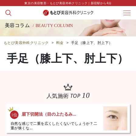
東京の美容整形・もとび美容外科クリニック｜新宿駅から4分
美容コラム
/ BEAUTY COLUMN
もとび美容外科クリニック
>
料金
>
手足（膝上下、肘上下）
手足（膝上下、肘上下）
10
人気施術
TOP
眉下切開法（目の上たるみ...
自然な感じで二重を広くしたくないでしょうか？二
重が狭くな...