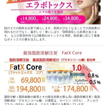
顔のエラの筋肉を注射で減らします。筋肉が少なくなることで小顔効果が
現れるだけでなく、歯ぎしり・食いしばり・顎関節症にも効果がありま
す。 もとび美容外科では3種類のボトックスを用意。筋肉量に応じて最適
なボトックスの量を注入します。
最強脂肪溶解注射 FatX Core
脂肪分解＋脂肪細胞の破壊とその除去効果が最も高い脂肪溶解注射！脂肪
溶解成分「デオキシコール酸」の濃度は、カベリン（0.5％）、チンセラ
プラス（0.8％）を超える、リスク上限の１％配合しています。