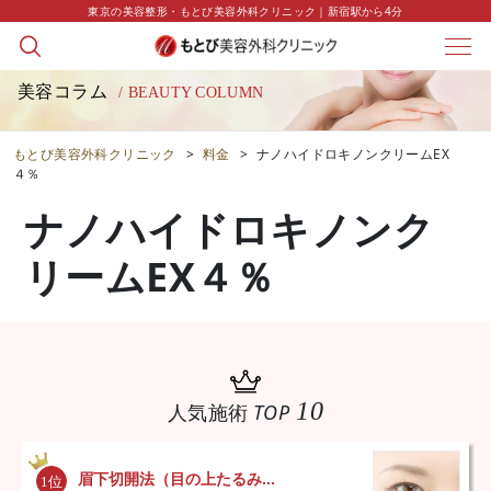
東京の美容整形・もとび美容外科クリニック｜新宿駅から4分
美容コラム
/ BEAUTY COLUMN
もとび美容外科クリニック
>
料金
>
ナノハイドロキノンクリームEX
４％
ナノハイドロキノンク
リームEX４％
10
人気施術
TOP
眉下切開法（目の上たるみ...