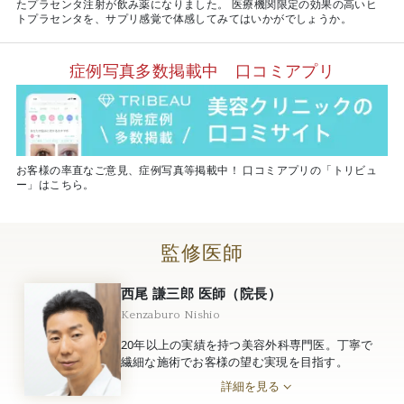
たプラセンタ注射が飲み薬になりました。 医療機関限定の効果の高いヒ
トプラセンタを、サプリ感覚で体感してみてはいかがでしょうか。
症例写真多数掲載中 口コミアプリ
お客様の率直なご意見、症例写真等掲載中！ 口コミアプリの「トリビュ
ー」はこちら。
監修医師
西尾 謙三郎 医師（院長）
Kenzaburo Nishio
20年以上の実績を持つ美容外科専門医。丁寧で
繊細な施術でお客様の望む実現を目指す。
詳細を見る