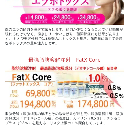
顔のエラの筋肉を注射で減らします。筋肉が少なくなることで小顔効果が
現れるだけでなく、歯ぎしり・食いしばり・顎関節症にも効果がありま
す。 もとび美容外科では3種類のボトックスを用意。筋肉量に応じて最適
なボトックスの量を注入します。
最強脂肪溶解注射 FatX Core
脂肪分解＋脂肪細胞の破壊とその除去効果が最も高い脂肪溶解注射！脂肪
溶解成分「デオキシコール酸」の濃度は、カベリン（0.5％）、チンセラ
プラス（0.8％）を超える、リスク上限の１％配合しています。