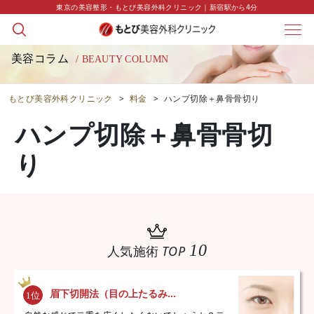
東京の美容整形・もとび美容外科クリニック｜新宿駅から4分
美容コラム
/ BEAUTY COLUMN
もとび美容外科クリニック
>
料金
>
ハンプ切除＋鼻骨骨切り
ハンプ切除＋鼻骨骨切
り
10
人気施術
TOP
眉下切開法（目の上たるみ...