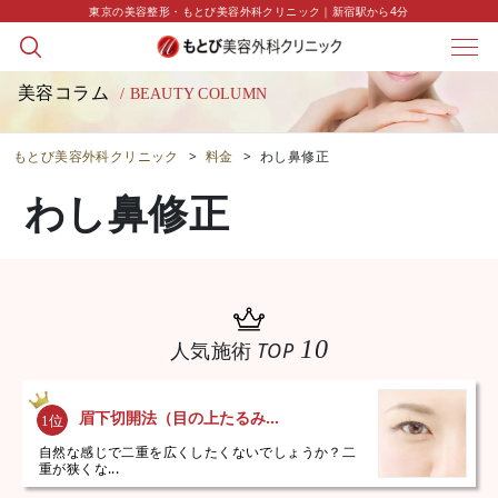
東京の美容整形・もとび美容外科クリニック｜新宿駅から4分
美容コラム
/ BEAUTY COLUMN
もとび美容外科クリニック
>
料金
>
わし鼻修正
わし鼻修正
10
人気施術
TOP
眉下切開法（目の上たるみ...
自然な感じで二重を広くしたくないでしょうか？二
重が狭くな...