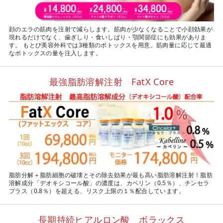
顔のエラの筋肉を注射で減らします。筋肉が少なくなることで小顔効果が
現れるだけでなく、歯ぎしり・食いしばり・顎関節症にも効果がありま
す。 もとび美容外科では3種類のボトックスを用意。筋肉量に応じて最適
なボトックスの量を注入します。
最強脂肪溶解注射 FatX Core
脂肪分解＋脂肪細胞の破壊とその除去効果が最も高い脂肪溶解注射！脂肪
溶解成分「デオキシコール酸」の濃度は、カベリン（0.5％）、チンセラ
プラス（0.8％）を超える、リスク上限の１％配合しています。
長期持続ヒアルロン酸 ボラックス