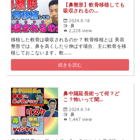
【鼻整形】軟骨移植しても
吸収されるの…
2024.6.18
鼻
2,228 view
移植した軟骨は吸収されるのか？ 軟骨移植とは 美容
整形では、鼻を高くしたり伸ばす場合、主に軟骨を移
植しておこないます。軟……
続きを読む
鼻中隔延長術って何？ど
こ？怖いって聞…
2024.6.14
鼻
1,447 view