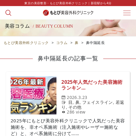
東京の美容整形・もとび美容外科クリニック｜新宿駅から4分
美容コラム
/ BEAUTY COLUMN
もとび美容外科クリニック
>
コラム
>
鼻
>
鼻中隔延長
鼻中隔延長の記事一覧
2025年人気だった美容施術
ランキン…
2026.3.23
目
,
鼻
,
フェイスライン
,
若返
り
,
その他
286 view
2025年にもとび美容外科クリニックで人気だった美容
施術を、非オペ系施術（注入施術やレーザー施術な
ど）と、オペ系施術に分けて……