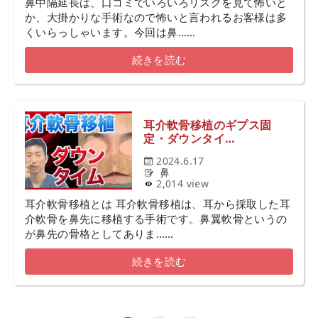
鼻中隔延長は、口コミでいろいろリスクを見て怖いと
か、大掛かりな手術なので怖いと言われるお客様は多
くいらっしゃいます。今回は鼻……
続きを読む
耳介軟骨移植のギプス固
定・ダウンタイ…
2024.6.17
鼻
2,014 view
耳介軟骨移植とは 耳介軟骨移植は、耳から採取した耳
介軟骨を鼻先に移植する手術です。鼻翼軟骨というの
が鼻先の骨格としてありま……
続きを読む