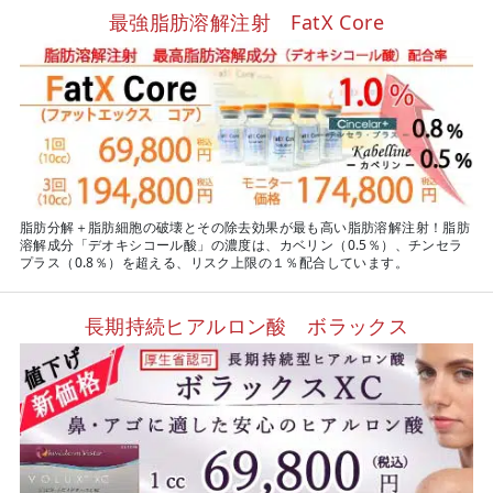
最強脂肪溶解注射 FatX Core
脂肪分解＋脂肪細胞の破壊とその除去効果が最も高い脂肪溶解注射！脂肪
溶解成分「デオキシコール酸」の濃度は、カベリン（0.5％）、チンセラ
プラス（0.8％）を超える、リスク上限の１％配合しています。
長期持続ヒアルロン酸 ボラックス