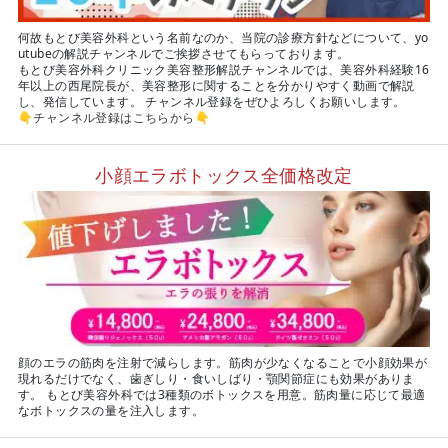
何故もとび美容外科という名前なのか、当院の診療方針などについて、yo
utubeの解説チャンネルでご挨拶させてもらっております。
もとび美容外科クリニック美容整形解説チャンネルでは、美容外科経験16
年以上の西尾院長が、美容整形に関することを分かりやすく動画で解説
し、発信しています。 チャンネル登録をぜひよろしくお願いします。
👇
チャンネル登録はこちらから
👇
小顔エラボトックス全価格改定
顔のエラの筋肉を注射で減らします。筋肉が少なくなることで小顔効果が
現れるだけでなく、歯ぎしり・食いしばり・顎関節症にも効果がありま
す。 もとび美容外科では3種類のボトックスを用意。筋肉量に応じて最適
なボトックスの量を注入します。