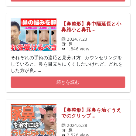
【鼻整形】鼻中隔延長と小
鼻縮小と鼻孔…
2024.7.23
鼻
1,846 view
それぞれの手術の適応と見分け方 カウンセリングを
していると、鼻を目立ちにくくしたいけれど、どれを
した方が良……
続きを読む
【鼻整形】豚鼻を治すうえ
でのクリップ…
2024.6.28
鼻
2,526 view