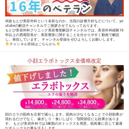
何故もとび美容外科という名前なのか、当院の診療方針などについて、yo
utubeの解説チャンネルでご挨拶させてもらっております。
もとび美容外科クリニック美容整形解説チャンネルでは、美容外科経験16
年以上の西尾院長が、美容整形に関することを分かりやすく動画で解説
し、発信しています。 チャンネル登録をぜひよろしくお願いします。
👇
チャンネル登録はこちらから
👇
小顔エラボトックス全価格改定
顔のエラの筋肉を注射で減らします。筋肉が少なくなることで小顔効果が
現れるだけでなく、歯ぎしり・食いしばり・顎関節症にも効果がありま
す。 もとび美容外科では3種類のボトックスを用意。筋肉量に応じて最適
なボトックスの量を注入します。