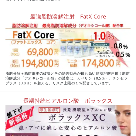
最強脂肪溶解注射 FatX Core
脂肪分解＋脂肪細胞の破壊とその除去効果が最も高い脂肪溶解注射！脂肪
溶解成分「デオキシコール酸」の濃度は、カベリン（0.5％）、チンセラ
プラス（0.8％）を超える、リスク上限の１％配合しています。
長期持続ヒアルロン酸 ボラックス