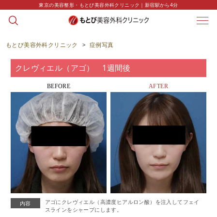
東京の美容整形・もとび美容外科クリニック｜新宿駅から4分
CASE
症例写真
もとび美容外科クリニック
>
症例写真
クレヴィエル（アゴ） 1週間後
BEFORE
AFTER
アゴにクレヴィエル（高濃度ヒアルロン酸）を注入してフェイ
内容
スラインをシャープにします。