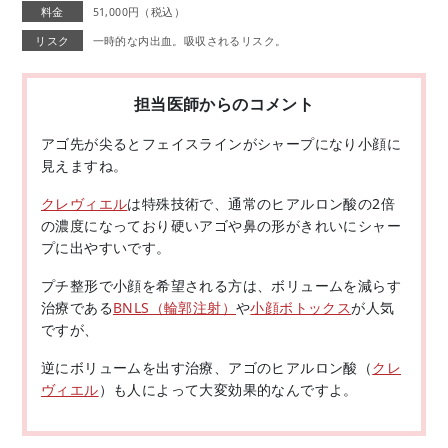
料金
51,000円（税込）
リスク
一時的な内出血。吸収されるリスク。
担当医師からのコメント
アゴ先が尖るとフェイスラインがシャープになり小顔に
見えますね。
クレヴィエル
は特殊技術で、通常のヒアルロン酸の2倍
の濃度になっており硬いアゴや鼻の形がきれいにシャー
プに出やすいです。
プチ整形で小顔を希望される方は、ボリュームを減らす
治療である
BNLS（輪郭注射）
や
小顔ボトックス
が人気
ですが、
逆にボリュームを出す治療、アゴのヒアルロン酸（
クレ
ヴィエル
）も人によって大変効果的なんですよ。