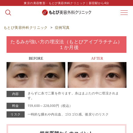
東京の美容整形・もとび美容外科クリニック｜新宿駅から4分
CASE
症例写真
もとび美容外科クリニック
>
症例写真
たるみが強い方の埋没法（もとびアイプラチナム）
１か月後
BEFORE
AFTER
きらずに糸で二重を作ります。糸はまぶたの中に埋没されま
内容
す。
料金
159,600～228,000円（税込）
リスク
一時的な腫れや内出血、ゴロゴロ感。後戻りのリスク