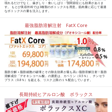
現れるだけでなく、歯ぎしり・食いしばり・顎関節症にも効果がありま
す。 もとび美容外科では3種類のボトックスを用意。筋肉量に応じて最適
なボトックスの量を注入します。
最強脂肪溶解注射 FatX Core
脂肪分解＋脂肪細胞の破壊とその除去効果が最も高い脂肪溶解注射！脂肪
溶解成分「デオキシコール酸」の濃度は、カベリン（0.5％）、チンセラ
プラス（0.8％）を超える、リスク上限の１％配合しています。
長期持続ヒアルロン酸 ボラックス