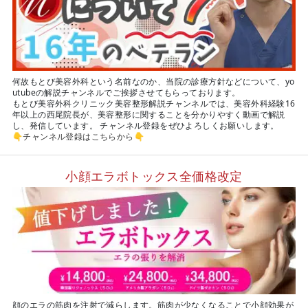
何故もとび美容外科という名前なのか、当院の診療方針などについて、yo
utubeの解説チャンネルでご挨拶させてもらっております。
もとび美容外科クリニック美容整形解説チャンネルでは、美容外科経験16
年以上の西尾院長が、美容整形に関することを分かりやすく動画で解説
し、発信しています。 チャンネル登録をぜひよろしくお願いします。
👇
チャンネル登録はこちらから
👇
小顔エラボトックス全価格改定
顔のエラの筋肉を注射で減らします。筋肉が少なくなることで小顔効果が