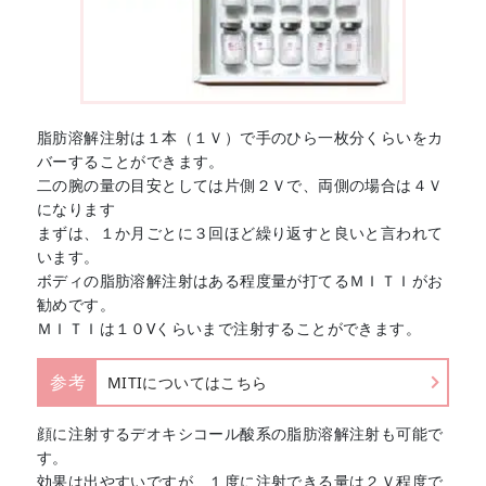
脂肪溶解注射は１本（１Ｖ）で手のひら一枚分くらいをカ
バーすることができます。
二の腕の量の目安としては片側２Ｖで、両側の場合は４Ｖ
になります
まずは、１か月ごとに３回ほど繰り返すと良いと言われて
います。
ボディの脂肪溶解注射はある程度量が打てるＭＩＴＩがお
勧めです。
ＭＩＴＩは１０Vくらいまで注射することができます。
参考
MITIについてはこちら
顔に注射するデオキシコール酸系の脂肪溶解注射も可能で
す。
効果は出やすいですが、１度に注射できる量は２Ｖ程度で