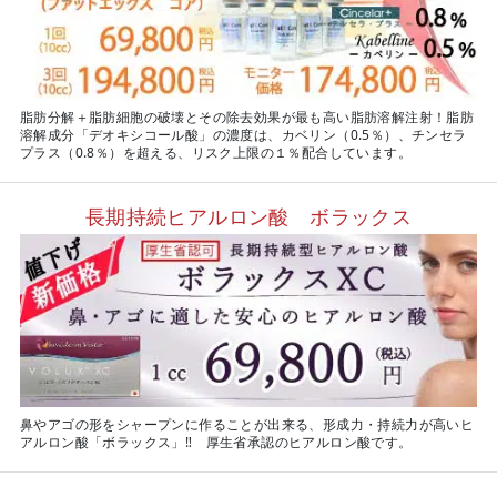
脂肪分解＋脂肪細胞の破壊とその除去効果が最も高い脂肪溶解注射！脂肪
溶解成分「デオキシコール酸」の濃度は、カベリン（0.5％）、チンセラ
プラス（0.8％）を超える、リスク上限の１％配合しています。
長期持続ヒアルロン酸 ボラックス
鼻やアゴの形をシャープンに作ることが出来る、形成力・持続力が高いヒ
アルロン酸「ボラックス」‼ 厚生省承認のヒアルロン酸です。