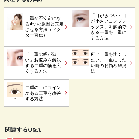
「目がきつい・目
二重が不安定にな
が小さいコンプレ
る4つの原因と安定
ックス」を解消で
させる方法（ドク
きる一重を二重に
ター直伝）
する方法
「二重の幅が狭
広い二重を狭くし
い」お悩みを解決
たい、一重にした
する二重の幅を広
い時のお悩み解消
くする方法
法
二重の上にライン
がある三重を改善
する方法
関連するQ&A