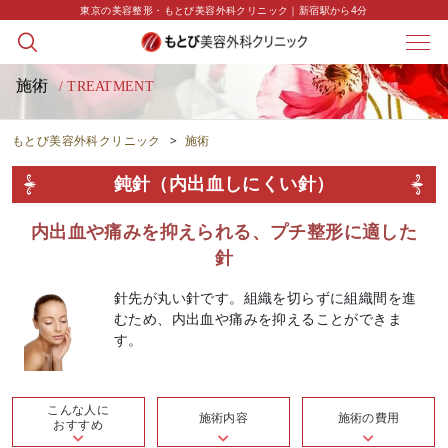
東京の美容整形・もとび美容外科クリニック｜新宿駅から4分
施術
/ TREATMENT
もとび美容外科クリニック
>
施術
鈍針（内出血しにくい針）
内出血や痛みを抑えられる、プチ整形に適した
針
針先が丸い針です。組織を切らずに組織間を進
むため、内出血や痛みを抑えることができま
す。
こんな人に
施術内容
施術の費用
おすすめ