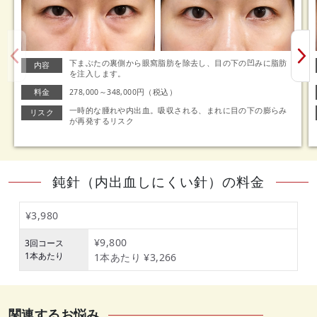
下まぶたの裏側から眼窩脂肪を除去し、目の下の凹みに脂肪
内容
を注入します。
料金
278,000～348,000円（税込）
一時的な腫れや内出血。吸収される、まれに目の下の膨らみ
リスク
が再発するリスク
鈍針（内出血しにくい針）の料金
¥3,980
¥9,800
3回コース
1本あたり
1本あたり ¥3,266
関連するお悩み