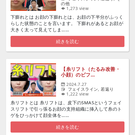
の他
1,273 view
下膨れとは お顔の下膨れとは、お顔の下半分がふっく
らした状態のことを言います。 下膨れがあるとお顔が
大きく太って見えてしま……
続きを読む
【糸リフト（たるみ改善・
小顔）のビフ…
2024.7.27
フェイスライン
,
若返り
1,222 view
糸リフトとは 糸リフトは、皮下のSMASというフェイ
スリフトで引っ張るお顔の支持組織に挿入して糸のト
ゲをひっかけて顔全体を……
続きを読む