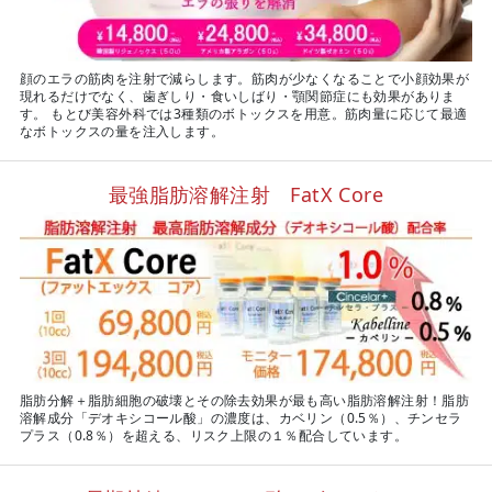
顔のエラの筋肉を注射で減らします。筋肉が少なくなることで小顔効果が
現れるだけでなく、歯ぎしり・食いしばり・顎関節症にも効果がありま
す。 もとび美容外科では3種類のボトックスを用意。筋肉量に応じて最適
なボトックスの量を注入します。
最強脂肪溶解注射 FatX Core
脂肪分解＋脂肪細胞の破壊とその除去効果が最も高い脂肪溶解注射！脂肪
溶解成分「デオキシコール酸」の濃度は、カベリン（0.5％）、チンセラ
プラス（0.8％）を超える、リスク上限の１％配合しています。