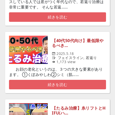
スしている人では差がつく年代なので、若返り治療は
非常に重要です。 そんな若返……
続きを読む
【40代50代向け】最低限や
るべき…
2025.5.18
フェイスライン
,
若返り
1,173 view
お顔の老化というのは、３つの大きな要素があり
ます。 ①くぼみやしわ②シミ（肌……
続きを読む
【たるみ治療】糸リフトとH
IFU(ハ…