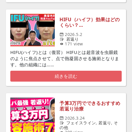
HIFU（ハイフ）効果はどの
くらい？…
2026.5.2
若返り
171 view
HIFU(ハイフ)とは（復習） HIFUとは超音波を虫眼鏡
のように焦点させて、点で熱凝固させる施術となりま
す。他の組織には……
続きを読む
予算3万円でできるおすすめ
若返り治療
2026.3.24
フェイスライン
,
若返り
,
そ
の他