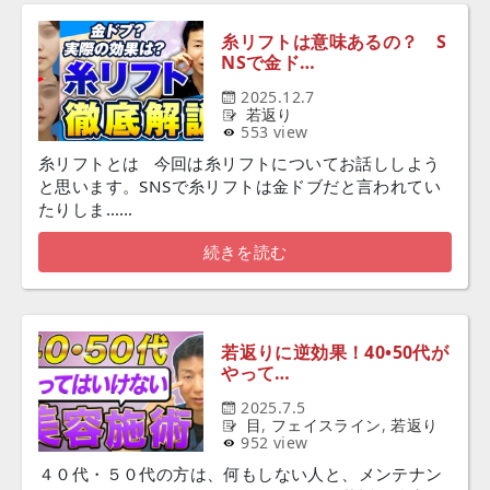
糸リフトは意味あるの？ S
NSで金ド…
2025.12.7
若返り
553 view
糸リフトとは 今回は糸リフトについてお話ししよう
と思います。SNSで糸リフトは金ドブだと言われてい
たりしま……
続きを読む
若返りに逆効果！40•50代が
やって…
2025.7.5
目
,
フェイスライン
,
若返り
952 view
４０代・５０代の方は、何もしない人と、メンテナン