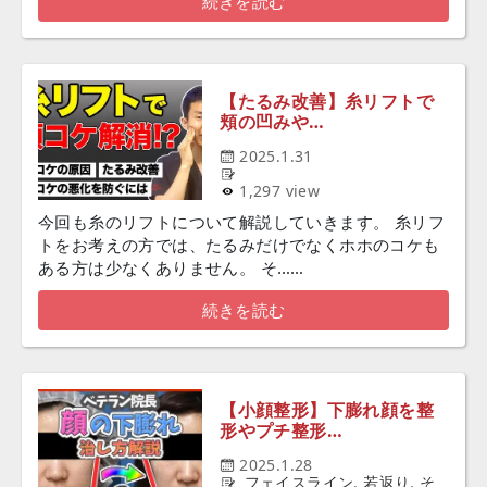
続きを読む
【たるみ改善】糸リフトで
頬の凹みや…
2025.1.31
1,297 view
今回も糸のリフトについて解説していきます。 糸リフ
トをお考えの方では、たるみだけでなくホホのコケも
ある方は少なくありません。 そ……
続きを読む
【小顔整形】下膨れ顔を整
形やプチ整形…
2025.1.28
フェイスライン
,
若返り
,
そ