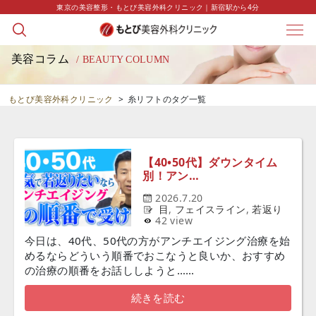
東京の美容整形・もとび美容外科クリニック｜新宿駅から4分
美容コラム
/ BEAUTY COLUMN
もとび美容外科クリニック
>
糸リフトのタグ一覧
【40•50代】ダウンタイム
別！アン…
2026.7.20
目
,
フェイスライン
,
若返り
42 view
今日は、40代、50代の方がアンチエイジング治療を始
めるならどういう順番でおこなうと良いか、おすすめ
の治療の順番をお話ししようと……
続きを読む