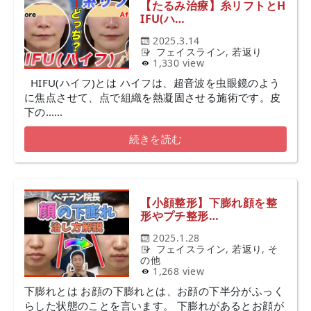
【たるみ治療】糸リフトとH
IFU(ハ…
2025.3.14
フェイスライン
,
若返り
1,330 view
HIFU(ハイフ)とは ハイフは、超音波を虫眼鏡のよう
に焦点させて、点で組織を熱凝固させる施術です。皮
下の……
続きを読む
【小顔整形】下膨れ顔を整
形やプチ整形…
2025.1.28
フェイスライン
,
若返り
,
そ
の他
1,268 view
下膨れとは お顔の下膨れとは、お顔の下半分がふっく
らした状態のことを言います。 下膨れがあるとお顔が