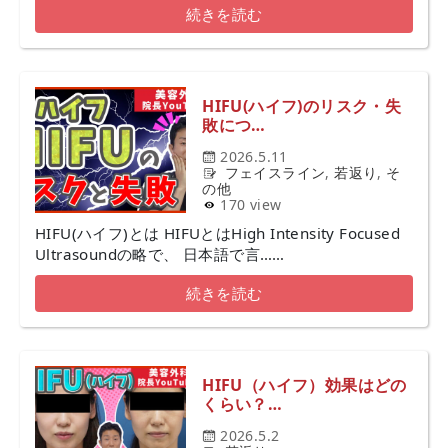
続きを読む
HIFU(ハイフ)のリスク・失
敗につ…
2026.5.11
フェイスライン
,
若返り
,
そ
の他
170 view
HIFU(ハイフ)とは HIFUとはHigh Intensity Focused
Ultrasoundの略で、 日本語で言……
続きを読む
HIFU（ハイフ）効果はどの
くらい？…
2026.5.2