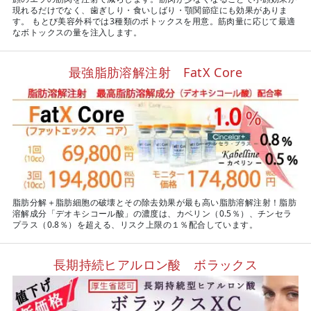
現れるだけでなく、歯ぎしり・食いしばり・顎関節症にも効果がありま
す。 もとび美容外科では3種類のボトックスを用意。筋肉量に応じて最適
なボトックスの量を注入します。
最強脂肪溶解注射 FatX Core
脂肪分解＋脂肪細胞の破壊とその除去効果が最も高い脂肪溶解注射！脂肪
溶解成分「デオキシコール酸」の濃度は、カベリン（0.5％）、チンセラ
プラス（0.8％）を超える、リスク上限の１％配合しています。
長期持続ヒアルロン酸 ボラックス