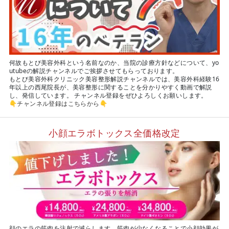
何故もとび美容外科という名前なのか、当院の診療方針などについて、yo
utubeの解説チャンネルでご挨拶させてもらっております。
もとび美容外科クリニック美容整形解説チャンネルでは、美容外科経験16
年以上の西尾院長が、美容整形に関することを分かりやすく動画で解説
し、発信しています。 チャンネル登録をぜひよろしくお願いします。
👇
チャンネル登録はこちらから
👇
小顔エラボトックス全価格改定
顔のエラの筋肉を注射で減らします。筋肉が少なくなることで小顔効果が