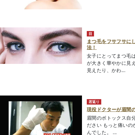
目
まつ毛をフサフサに
法！
女子にとってまつ毛
が大きく華やかに見え
見えたり、かわ...
若返り
現役ドクターが眉間
眉間のボトックス自分
ださい もっと痛いの
んでした。 ...