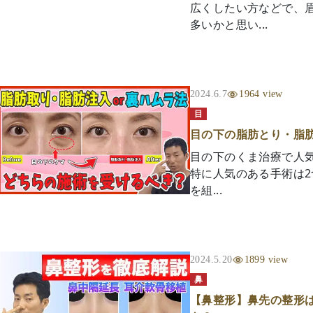
広くしたい方などで、
多いかと思い...
2024.6.7
1964 view
目
目の下の脂肪とり・脂
目の下のくま治療で人
特に人気のある手術は
を組...
2024.5.20
1899 view
鼻
【鼻整形】鼻先の整形は