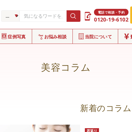
電話で相談・予約
0120-19-6102
症例写真
お悩み相談
当院について
美容コラム
新着のコラム
若返り