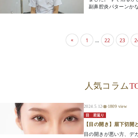
副鼻腔炎パターンかな.
«
1
…
22
23
2
人気コラム
T
2024.5.12
1809 view
目
若返り
【目の開き】眉下切開
目の開きが悪い方、デ