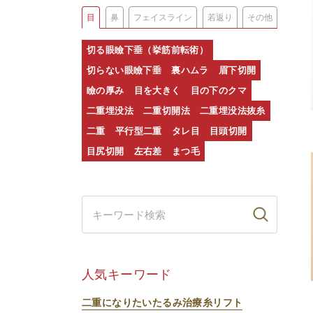
目
鼻
フェイスライン
若返り
その他
切る眼瞼下垂（挙筋前転術）
切らない眼瞼下垂
裏ハムラ
眉下切開
瞼の厚み
目を大きく
目の下のクマ
二重埋没法
二重切開法
二重埋没法抜糸
二重
平行型二重
タレ目
目頭切開
目尻切開
左右差
まつ毛
人気キーワード
二重になりたい
たるみ治療
糸リフト