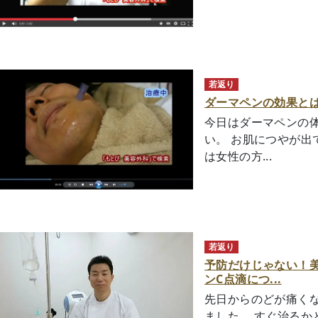
若返り
ダーマペンの効果と
今日はダーマペンの体
い。 お肌につやが出
は女性の方...
若返り
予防だけじゃない！
ンC点滴につ...
先日からのどが痛く
ました。 すぐ治るか