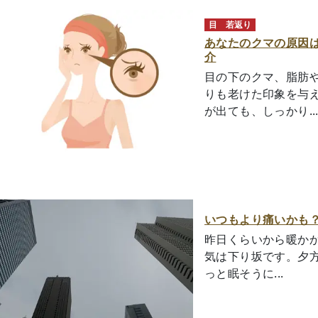
目
若返り
あなたのクマの原因
介
目の下のクマ、脂肪
りも老けた印象を与
が出ても、しっかり..
いつもより痛いかも
昨日くらいから暖かか
気は下り坂です。夕方
っと眠そうに...