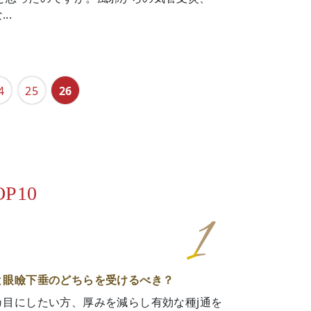
..
4
25
26
OP10
と眼瞼下垂のどちらを受けるべき？
カ目にしたい方、厚みを減らし有効な種j通を