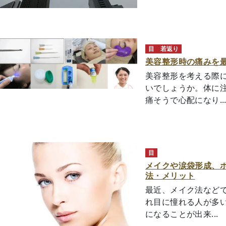
目
若返り
美容整形時の痛みを最
美容整形を考える際に
いでしょうか。体に
痛そうで心配になり..
目
メイクや涙袋形成、
法・メリット
最近、メイク法など
れ目に憧れる人が多い
になることが出来...