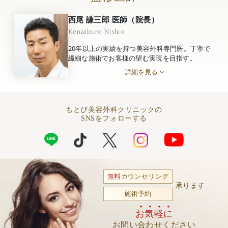
西尾 謙三郎 医師（院長）
Kenzaburo Nishio
20年以上の実績を持つ美容外科専門医。丁寧で
繊細な施術でお客様の望む実現を目指す。
詳細を見る
もとび美容外科クリニックの
SNSをフォローする
無料
カウンセリング
承ります
施術予約
お気軽に
お問い合わせください