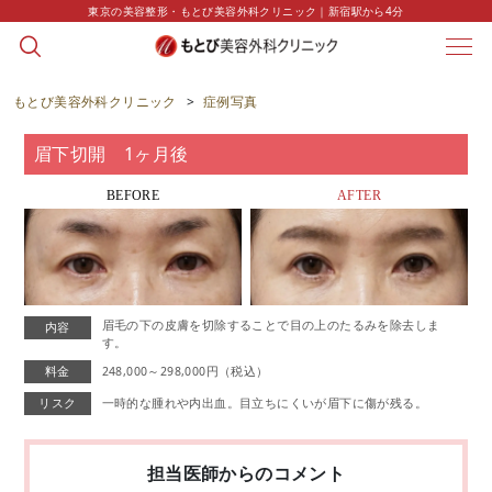
東京の美容整形・もとび美容外科クリニック｜新宿駅から4分
CASE
症例写真
もとび美容外科クリニック
>
症例写真
眉下切開 1ヶ月後
BEFORE
AFTER
眉毛の下の皮膚を切除することで目の上のたるみを除去しま
内容
す。
料金
248,000～298,000円（税込）
リスク
一時的な腫れや内出血。目立ちにくいが眉下に傷が残る。
担当医師からのコメント