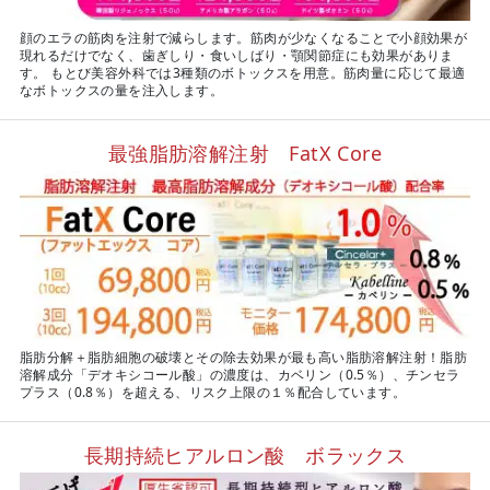
顔のエラの筋肉を注射で減らします。筋肉が少なくなることで小顔効果が
現れるだけでなく、歯ぎしり・食いしばり・顎関節症にも効果がありま
す。 もとび美容外科では3種類のボトックスを用意。筋肉量に応じて最適
なボトックスの量を注入します。
最強脂肪溶解注射 FatX Core
脂肪分解＋脂肪細胞の破壊とその除去効果が最も高い脂肪溶解注射！脂肪
溶解成分「デオキシコール酸」の濃度は、カベリン（0.5％）、チンセラ
プラス（0.8％）を超える、リスク上限の１％配合しています。
長期持続ヒアルロン酸 ボラックス