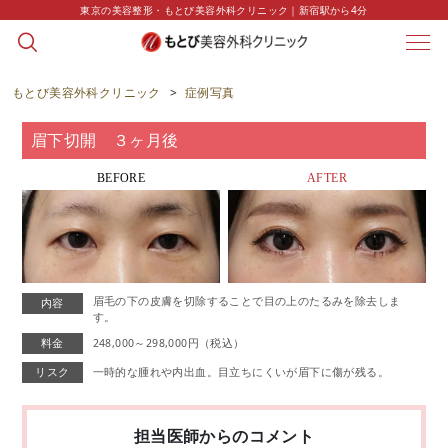
東京の美容整形・もとび美容外科クリニック｜新宿駅から4分
CASE
症例写真
もとび美容外科クリニック
>
症例写真
眉下切開 ３ヶ月後
BEFORE
AFTER
眉毛の下の皮膚を切除することで目の上のたるみを除去しま
内容
す。
料金
248,000～298,000円（税込）
リスク
一時的な腫れや内出血。目立ちにくいが眉下に傷が残る。
担当医師からのコメント