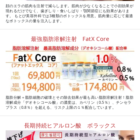
顔のエラの筋肉を注射で減らします。筋肉が少なくなることで小顔効果が
現れるだけでなく、歯ぎしり・食いしばり・顎関節症にも効果がありま
す。 もとび美容外科では3種類のボトックスを用意。筋肉量に応じて最適
なボトックスの量を注入します。
最強脂肪溶解注射 FatX Core
脂肪分解＋脂肪細胞の破壊とその除去効果が最も高い脂肪溶解注射！脂肪
溶解成分「デオキシコール酸」の濃度は、カベリン（0.5％）、チンセラ
プラス（0.8％）を超える、リスク上限の１％配合しています。
長期持続ヒアルロン酸 ボラックス