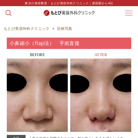
東京の美容整形・もとび美容外科クリニック｜新宿駅から4分
CASE
症例写真
もとび美容外科クリニック
>
症例写真
小鼻縮小（flap法） 手術直後
BEFORE
AFTER