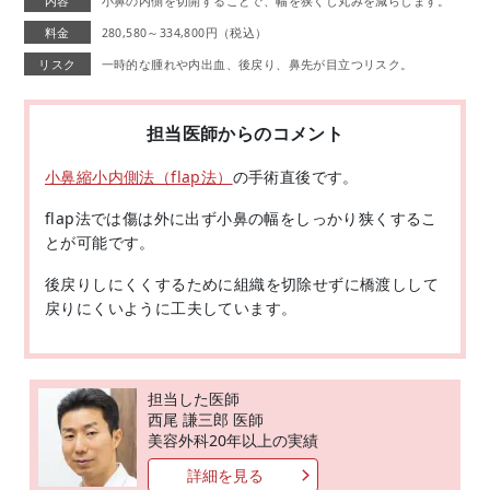
内容
小鼻の内側を切開することで、幅を狭くし丸みを減らします。
料金
280,580～334,800円（税込）
リスク
一時的な腫れや内出血、後戻り、鼻先が目立つリスク。
担当医師からのコメント
小鼻縮小内側法（flap法）
の手術直後です。
flap法では傷は外に出ず小鼻の幅をしっかり狭くするこ
とが可能です。
後戻りしにくくするために組織を切除せずに橋渡しして
戻りにくいように工夫しています。
担当した医師
西尾 謙三郎 医師
美容外科20年以上の実績
詳細を見る