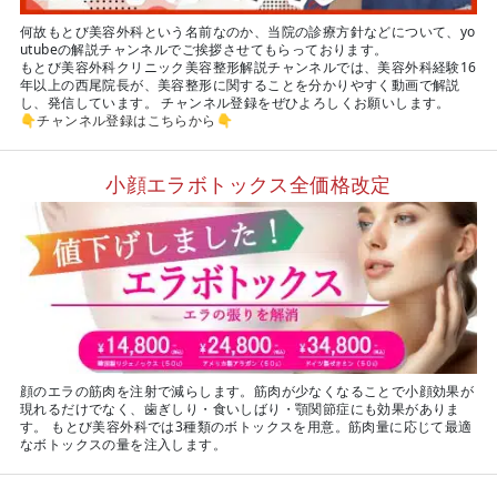
何故もとび美容外科という名前なのか、当院の診療方針などについて、yo
utubeの解説チャンネルでご挨拶させてもらっております。
もとび美容外科クリニック美容整形解説チャンネルでは、美容外科経験16
年以上の西尾院長が、美容整形に関することを分かりやすく動画で解説
し、発信しています。 チャンネル登録をぜひよろしくお願いします。
👇
チャンネル登録はこちらから
👇
小顔エラボトックス全価格改定
顔のエラの筋肉を注射で減らします。筋肉が少なくなることで小顔効果が
現れるだけでなく、歯ぎしり・食いしばり・顎関節症にも効果がありま
す。 もとび美容外科では3種類のボトックスを用意。筋肉量に応じて最適
なボトックスの量を注入します。