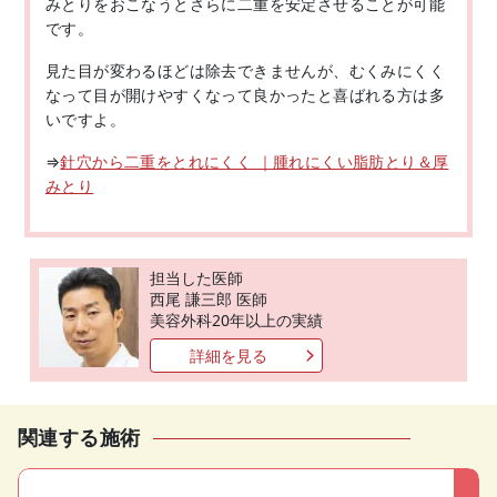
みとりをおこなうとさらに二重を安定させることが可能
です。
見た目が変わるほどは除去できませんが、むくみにくく
なって目が開けやすくなって良かったと喜ばれる方は多
いですよ。
⇒
針穴から二重をとれにくく ｜腫れにくい脂肪とり＆厚
みとり
担当した医師
西尾 謙三郎 医師
美容外科20年以上の実績
詳細を見る
関連する施術