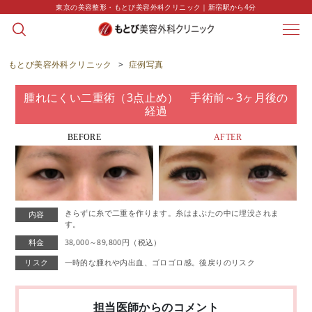
東京の美容整形・もとび美容外科クリニック｜新宿駅から4分
CASE
症例写真
もとび美容外科クリニック
>
症例写真
腫れにくい二重術（3点止め） 手術前～3ヶ月後の
経過
BEFORE
AFTER
きらずに糸で二重を作ります。糸はまぶたの中に埋没されま
内容
す。
料金
38,000～89,800円（税込）
リスク
一時的な腫れや内出血、ゴロゴロ感。後戻りのリスク
担当医師からのコメント