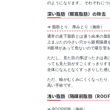
のようになります。 それぞれに
深い脂肪（眼窩脂肪）の除去
⇒ 脂肪とり、厚みとり（施術）
通常の皮下脂肪とは違う由来の脂
上まぶたの小さい穴から眼窩隔膜
※眼球があって危ないので吸引管
ただし、見た目の厚ぼったさは表
っても見た目がすごくすっきりす
全体になんとなくすっきりした感
ただ、瞼がむくみにくくなったり
高い手術です。
浅い脂肪（隔膜前脂肪（ROO
⇒
ROOF切除（施術）