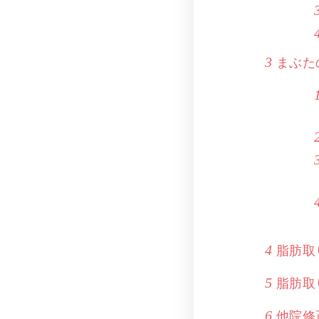
まぶた
3
脂肪取
4
脂肪取
5
他院修
6