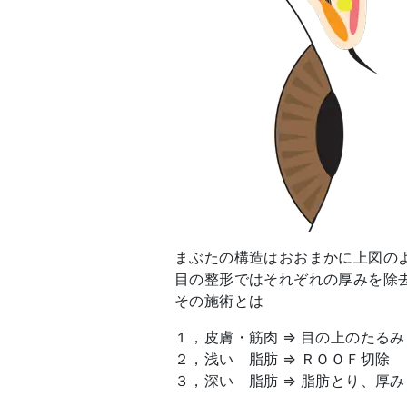
まぶたの構造はおおまかに上図の
目の整形ではそれぞれの厚みを除
その施術とは
１，皮膚・筋肉 ⇒ 目の上のたる
２，浅い 脂肪 ⇒ ＲＯＯＦ切除
３，深い 脂肪 ⇒ 脂肪とり、厚