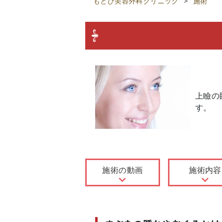
もとび美容外科クリニック
>
施術
上瞼の
す。
施術の動画
施術内容