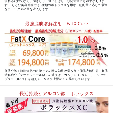
現れるだけでなく、歯ぎしり・食いしばり・顎関節症にも効果がありま
す。 もとび美容外科では3種類のボトックスを用意。筋肉量に応じて最適
なボトックスの量を注入します。
最強脂肪溶解注射 FatX Core
脂肪分解＋脂肪細胞の破壊とその除去効果が最も高い脂肪溶解注射！脂肪
溶解成分「デオキシコール酸」の濃度は、カベリン（0.5％）、チンセラ
プラス（0.8％）を超える、リスク上限の１％配合しています。
長期持続ヒアルロン酸 ボラックス