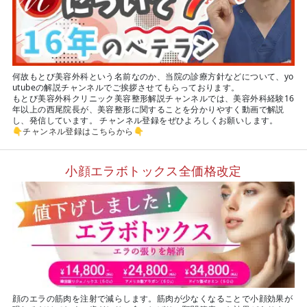
何故もとび美容外科という名前なのか、当院の診療方針などについて、yo
utubeの解説チャンネルでご挨拶させてもらっております。
もとび美容外科クリニック美容整形解説チャンネルでは、美容外科経験16
年以上の西尾院長が、美容整形に関することを分かりやすく動画で解説
し、発信しています。 チャンネル登録をぜひよろしくお願いします。
👇
チャンネル登録はこちらから
👇
小顔エラボトックス全価格改定
顔のエラの筋肉を注射で減らします。筋肉が少なくなることで小顔効果が