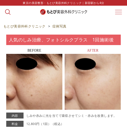
東京の美容整形・もとび美容外科クリニック｜新宿駅から4分
CASE
症例写真
もとび美容外科クリニック
>
症例写真
人気のしみ治療、フォトシルクプラス 1回施術後
BEFORE
AFTER
内容
しみや赤みに光を当てて吸収させてシミ・赤みを改善します。
料金
12,800円（1回）（税込）