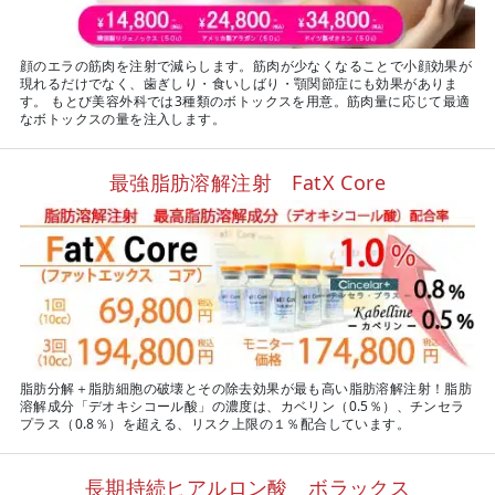
顔のエラの筋肉を注射で減らします。筋肉が少なくなることで小顔効果が
現れるだけでなく、歯ぎしり・食いしばり・顎関節症にも効果がありま
す。 もとび美容外科では3種類のボトックスを用意。筋肉量に応じて最適
なボトックスの量を注入します。
最強脂肪溶解注射 FatX Core
脂肪分解＋脂肪細胞の破壊とその除去効果が最も高い脂肪溶解注射！脂肪
溶解成分「デオキシコール酸」の濃度は、カベリン（0.5％）、チンセラ
プラス（0.8％）を超える、リスク上限の１％配合しています。
長期持続ヒアルロン酸 ボラックス