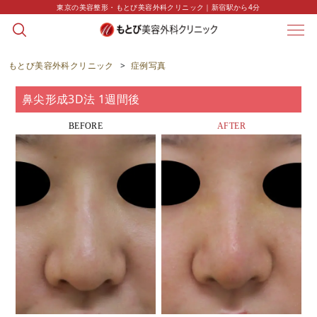
東京の美容整形・もとび美容外科クリニック｜新宿駅から4分
CASE
症例写真
もとび美容外科クリニック
>
症例写真
鼻尖形成3D法 1週間後
BEFORE
AFTER