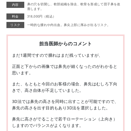
鼻の穴を切開し、軟部組織を除去、軟骨を形成して団子鼻を改
内容
善します。
料金
318,000円（税込）
リスク
一時的な腫れや内出血。鼻尖上部に厚みが出るリスク。
担当医師からのコメント
まだ1週間ですので腫れはまだ残っていますが、
正面と下からの画像では鼻先が細くなったのがわかると
思います。
また、もともと今回のお客様の場合、鼻先はむしろ下向
きで、高さ自体が不足していました。
3D法では鼻先の高さを同時に出すことが可能ですので、
鼻先の高さを出す目的もあり3D法を選択しました。
鼻先に高さがでることで若干ローテーション（上向き）
しますのでバランスがよくなります。