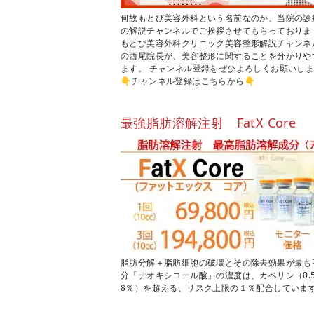
何故もとび美容外科という名前なのか、当院の診療方
の解説チャンネルでご挨拶させてもらっておりま
もとび美容外科クリニック美容整形解説チャンネ
の西尾院長が、美容整形に関することを分かりや
ます。 チャンネル登録をぜひよろしくお願いし
👇
チャンネル登録はこちらから
👇
最強脂肪溶解注射 FatX Core
脂肪分解＋脂肪細胞の破壊とその除去効果が最も
分「デオキシコール酸」の濃度は、カベリン（0.
8％）を超える、リスク上限の１％配合していま