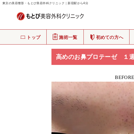
東京の美容整形・もとび美容外科クリニック｜新宿駅から4分
もとび美容外科クリニック
>
症例写真
トップ
施術一覧
初めての方へ
高めのお鼻プロテーゼ １
BEFOR