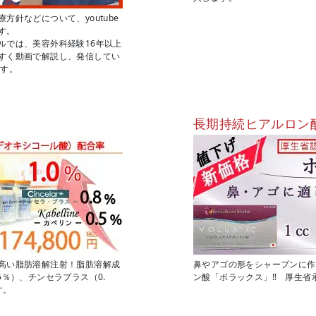
針などについて、youtube
す。
ルでは、美容外科経験16年以上
すく動画で解説し、発信してい
ます。
長期持続ヒアルロン
高い脂肪溶解注射！脂肪溶解成
鼻やアゴの形をシャープンに作
5％）、チンセラプラス（0.
ン酸「ボラックス」‼ 厚生省
す。