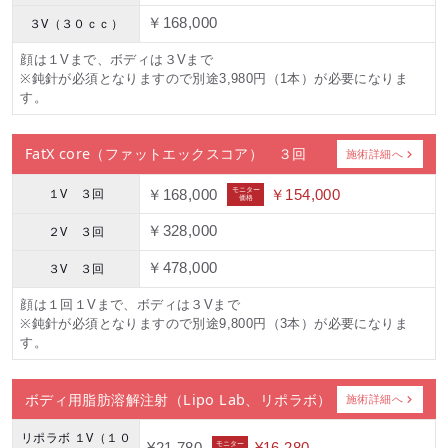
３V（３０ｃｃ）
￥168,000
顔は１Vまで、ボディは３Vまで
※鈍針が必須となりますので別途3,980円（1本）が必要になりま
す。
FatX core（ファットエックスコア） ３回
施術詳細へ
１V ３回
モニター
￥168,000
￥154,000
価格
２V ３回
￥328,000
３V ３回
￥478,000
顔は１回１Vまで、ボディは３Vまで
※鈍針が必須となりますので別途9,800円（3本）が必要になりま
す。
ボディ用脂肪溶解注射（Lipo Lab、リポラボ）
施術詳細へ
リポラボ １V（１０
モニター