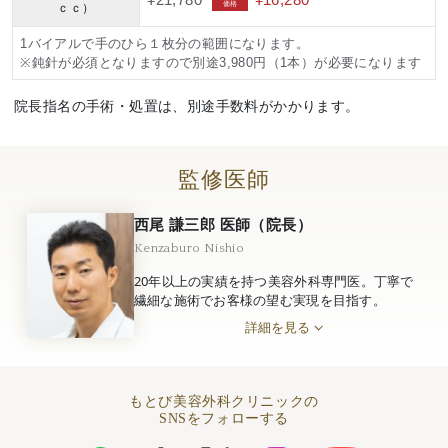
¥21,780
¥16,280
価格
ｃｃ）
1バイアルで手のひら１枚分の範囲になります。
※鈍針が必須となりますので別途3,980円（1本）が必要になります
院長指名の手術・処置は、別途手数料がかかります。
監修医師
西尾 謙三郎 医師（院長）
Kenzaburo Nishio
20年以上の実績を持つ美容外科専門医。丁寧で
繊細な施術でお客様の望む実現を目指す。
詳細を見る
もとび美容外科クリニックの
SNSをフォローする