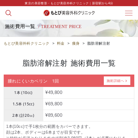
東京の美容整形・もとび美容外科クリニック｜新宿駅から4分
施術費用一覧
/ TREATMENT PRICE
もとび美容外科クリニック
>
料金
>
痩身
>
脂肪溶解注射
脂肪溶解注射
施術費用一覧
腫れにくいカベリン 1回
施術詳細へ
1本 (10cc)
¥49,800
1.5本 (15cc)
¥69,800
2本 (計20㏄)
¥89,600
1本(10cc)で手1枚分の範囲をカバーできます。
顔は2本、ボディーは6本までが目安です。