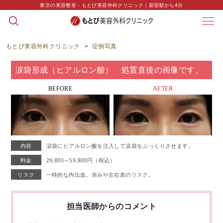
東京の美容整形・もとび美容外科クリニック｜新宿駅から4分
CASE
症例写真
もとび美容外科クリニック
>
症例写真
涙袋形成（ヒアルロン酸） 処置直後の画像です。
BEFORE
AFTER
内容
涙袋にヒアルロン酸を注入して涙袋をぷっくりさせます。
料金
29,800～59,800円（税込）
リスク
一時的な内出血。赤みや左右差のリスク。
担当医師からのコメント