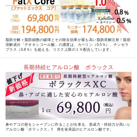
脂肪分解＋脂肪細胞の破壊とその除去効果が最も高い脂肪溶解注射！脂肪
溶解成分「デオキシコール酸」の濃度は、カベリン（0.5％）、チンセラ
プラス（0.8％）を超える、リスク上限の１％配合しています。
長期持続ヒアルロン酸 ボラックス
鼻やアゴの形をシャープンに作ることが出来る、形成力・持続力が高いヒ
アルロン酸「ボラックス」‼ 厚生省承認のヒアルロン酸です。