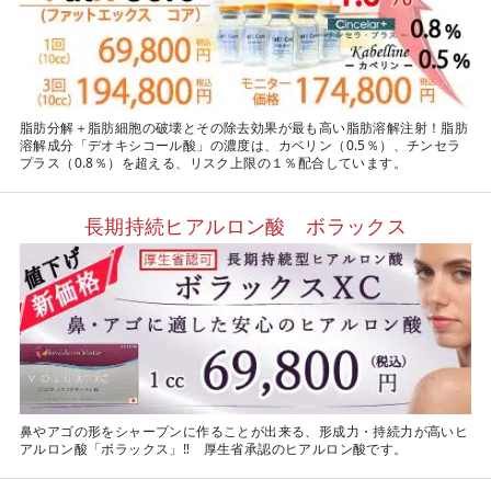
脂肪分解＋脂肪細胞の破壊とその除去効果が最も高い脂肪溶解注射！脂肪
溶解成分「デオキシコール酸」の濃度は、カベリン（0.5％）、チンセラ
プラス（0.8％）を超える、リスク上限の１％配合しています。
長期持続ヒアルロン酸 ボラックス
鼻やアゴの形をシャープンに作ることが出来る、形成力・持続力が高いヒ
アルロン酸「ボラックス」‼ 厚生省承認のヒアルロン酸です。