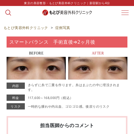
東京の美容整形・もとび美容外科クリニック｜新宿駅から4分
CASE
症例写真
もとび美容外科クリニック
>
症例写真
スマートバランス 手術直後⇒2ヶ月後
BEFORE
AFTER
きらずに糸で二重を作ります。糸はまぶたの中に埋没されま
内容
す。
料金
117,600～168,000円（税込）
リスク
一時的な腫れや内出血、ゴロゴロ感。後戻りのリスク
担当医師からのコメント