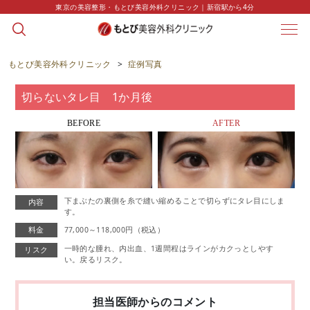
東京の美容整形・もとび美容外科クリニック｜新宿駅から4分
CASE
症例写真
もとび美容外科クリニック
>
症例写真
切らないタレ目 1か月後
BEFORE
AFTER
下まぶたの裏側を糸で縫い縮めることで切らずにタレ目にしま
内容
す。
料金
77,000～118,000円（税込）
一時的な腫れ、内出血、1週間程はラインがカクっとしやす
リスク
い。戻るリスク。
担当医師からのコメント