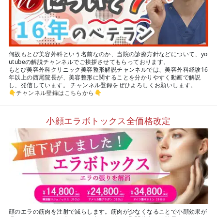
何故もとび美容外科という名前なのか、当院の診療方針などについて、yo
utubeの解説チャンネルでご挨拶させてもらっております。
もとび美容外科クリニック美容整形解説チャンネルでは、美容外科経験16
年以上の西尾院長が、美容整形に関することを分かりやすく動画で解説
し、発信しています。 チャンネル登録をぜひよろしくお願いします。
👇
チャンネル登録はこちらから
👇
小顔エラボトックス全価格改定
顔のエラの筋肉を注射で減らします。筋肉が少なくなることで小顔効果が