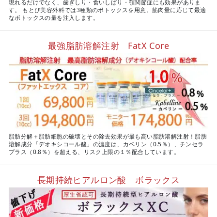
現れるだけでなく、歯ぎしり・食いしばり・顎関節症にも効果がありま
す。 もとび美容外科では3種類のボトックスを用意。筋肉量に応じて最適
なボトックスの量を注入します。
最強脂肪溶解注射 FatX Core
脂肪分解＋脂肪細胞の破壊とその除去効果が最も高い脂肪溶解注射！脂肪
溶解成分「デオキシコール酸」の濃度は、カベリン（0.5％）、チンセラ
プラス（0.8％）を超える、リスク上限の１％配合しています。
長期持続ヒアルロン酸 ボラックス