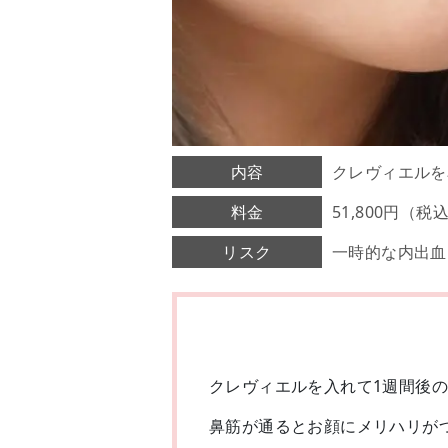
内容
クレヴィエルを
料金
51,800円（税
リスク
一時的な内出血
クレヴィエルを入れて1週間後
鼻筋が通るとお顔にメリハリが