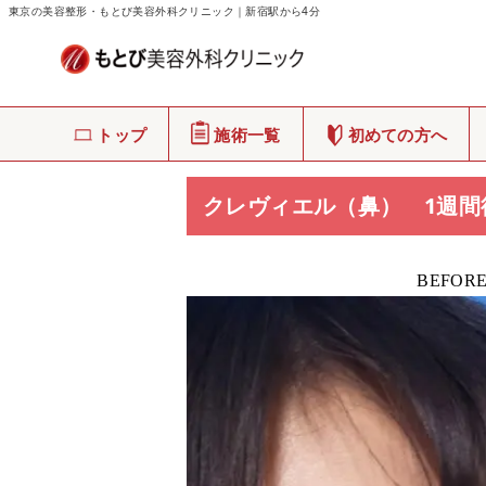
東京の美容整形・もとび美容外科クリニック｜新宿駅から4分
もとび美容外科クリニック
>
症例写真
トップ
施術一覧
初めての方へ
クレヴィエル（鼻） 1週間
BEFOR