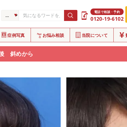
症例写真
CASE
電話で相談・予約
0120-19-6102
症例写真
お悩み相談
当院について
後 斜めから
E