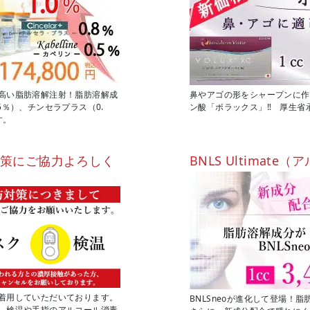
高い脂肪溶解注射！脂肪溶解成
鼻やアゴの形をシャープンに作
5％）、チンセラプラス（0.
ン酸「ボラックス」‼ 厚生省
す。
対策にご協力よろしく
BNLS Ultimat
着用していただいております。
BNLSneoが進化して登場！
、検温や手指のアルコール消毒