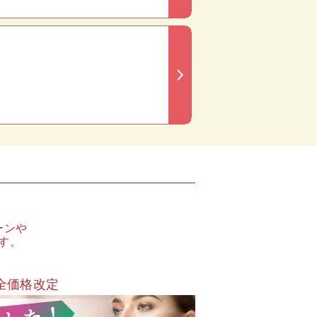
ーンや
す。
全価格改定