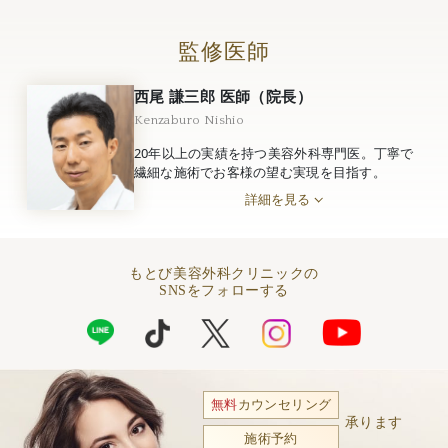
監修医師
西尾 謙三郎 医師（院長）
Kenzaburo Nishio
20年以上の実績を持つ美容外科専門医。丁寧で
繊細な施術でお客様の望む実現を目指す。
詳細を見る
もとび美容外科クリニックの
SNSをフォローする
無料
カウンセリング
承ります
施術予約