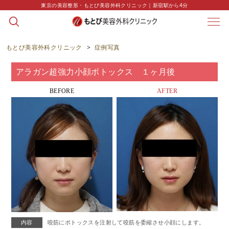
東京の美容整形・もとび美容外科クリニック｜新宿駅から4分
CASE
症例写真
もとび美容外科クリニック
>
症例写真
アラガン超強力小顔ボトックス １ヶ月後
BEFORE
AFTER
内容
咬筋にボトックスを注射して咬筋を委縮させ小顔にします。