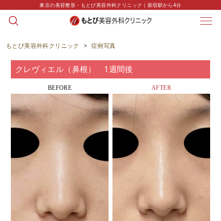
東京の美容整形・もとび美容外科クリニック｜新宿駅から4分
CASE
症例写真
もとび美容外科クリニック
>
症例写真
クレヴィエル（鼻根） 1週間後
BEFORE
AFTER