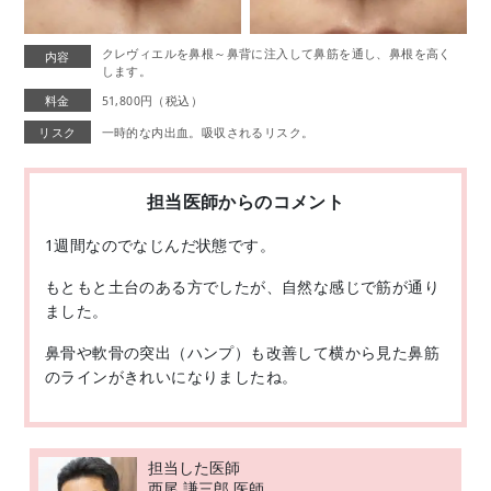
クレヴィエルを鼻根～鼻背に注入して鼻筋を通し、鼻根を高く
内容
します。
料金
51,800円（税込）
リスク
一時的な内出血。吸収されるリスク。
担当医師からのコメント
1週間なのでなじんだ状態です。
もともと土台のある方でしたが、自然な感じで筋が通り
ました。
鼻骨や軟骨の突出（ハンプ）も改善して横から見た鼻筋
のラインがきれいになりましたね。
担当した医師
西尾 謙三郎 医師