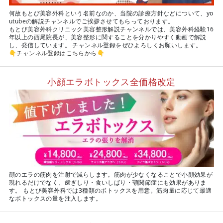
何故もとび美容外科という名前なのか、当院の診療方針などについて、yo
utubeの解説チャンネルでご挨拶させてもらっております。
もとび美容外科クリニック美容整形解説チャンネルでは、美容外科経験16
年以上の西尾院長が、美容整形に関することを分かりやすく動画で解説
し、発信しています。 チャンネル登録をぜひよろしくお願いします。
👇
チャンネル登録はこちらから
👇
小顔エラボトックス全価格改定
顔のエラの筋肉を注射で減らします。筋肉が少なくなることで小顔効果が
現れるだけでなく、歯ぎしり・食いしばり・顎関節症にも効果がありま
す。 もとび美容外科では3種類のボトックスを用意。筋肉量に応じて最適
なボトックスの量を注入します。