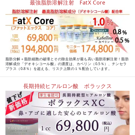
最強脂肪溶解注射 FatX Core
脂肪分解＋脂肪細胞の破壊とその除去効果が最も高い脂肪溶解注射！脂肪
溶解成分「デオキシコール酸」の濃度は、カベリン（0.5％）、チンセラ
プラス（0.8％）を超える、リスク上限の１％配合しています。
長期持続ヒアルロン酸 ボラックス