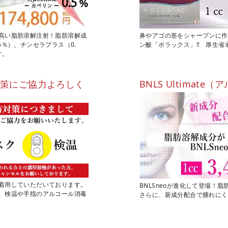
高い脂肪溶解注射！脂肪溶解成
鼻やアゴの形をシャープンに作
5％）、チンセラプラス（0.
ン酸「ボラックス」‼ 厚生省
す。
対策にご協力よろしく
BNLS Ultimat
着用していただいております。
BNLSneoが進化して登場！
、検温や手指のアルコール消毒
さらに、新成分配合で腫れにく