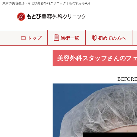
東京の美容整形・もとび美容外科クリニック｜新宿駅から4分
もとび美容外科クリニック
>
症例写真
トップ
施術一覧
初めての方へ
美容外科スタッフさんのフ
BEFOR