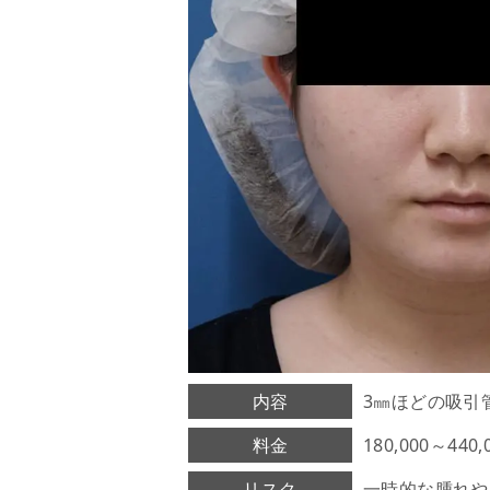
内容
3㎜ほどの吸引
料金
180,000～44
リスク
一時的な腫れや