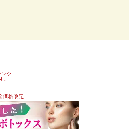
ーンや
す。
全価格改定