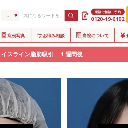
症例写真
CASE
電話で相談・予約
0120-19-6102
症例写真
お悩み相談
当院について
ェイスライン脂肪吸引 １週間後
E