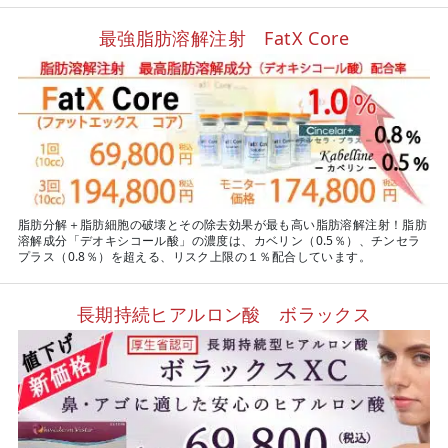
最強脂肪溶解注射 FatX Core
脂肪分解＋脂肪細胞の破壊とその除去効果が最も高い脂肪溶解注射！脂肪
溶解成分「デオキシコール酸」の濃度は、カベリン（0.5％）、チンセラ
プラス（0.8％）を超える、リスク上限の１％配合しています。
長期持続ヒアルロン酸 ボラックス