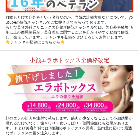
何故もとび美容外科という名前なのか、当院の診療方針などについて、yo
utubeの解説チャンネルでご挨拶させてもらっております。
もとび美容外科クリニック美容整形解説チャンネルでは、美容外科経験16
年以上の西尾院長が、美容整形に関することを分かりやすく動画で解説
し、発信しています。 チャンネル登録をぜひよろしくお願いします。
👇
チャンネル登録はこちらから
👇
小顔エラボトックス全価格改定
顔のエラの筋肉を注射で減らします。筋肉が少なくなることで小顔効果が
現れるだけでなく、歯ぎしり・食いしばり・顎関節症にも効果がありま
す。 もとび美容外科では3種類のボトックスを用意。筋肉量に応じて最適
なボトックスの量を注入します。