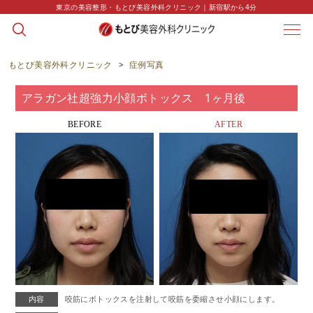
東京の美容整形・もとび美容外科クリニック｜新宿駅から4分
CASE
症例写真
もとび美容外科クリニック
>
症例写真
アラガン社超強力小顔ボトックス 1ヶ月後
BEFORE
AFTER
内容
咬筋にボトックスを注射して咬筋を委縮させ小顔にします。