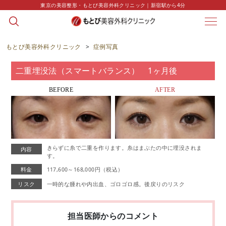
東京の美容整形・もとび美容外科クリニック｜新宿駅から4分
CASE
症例写真
もとび美容外科クリニック
>
症例写真
二重埋没法（スマートバランス） 1ヶ月後
BEFORE
AFTER
きらずに糸で二重を作ります。糸はまぶたの中に埋没されま
内容
す。
料金
117,600～168,000円（税込）
リスク
一時的な腫れや内出血、ゴロゴロ感。後戻りのリスク
担当医師からのコメント