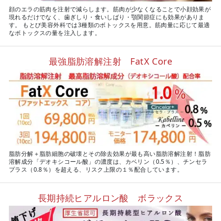
顔のエラの筋肉を注射で減らします。筋肉が少なくなることで小顔効果が
現れるだけでなく、歯ぎしり・食いしばり・顎関節症にも効果がありま
す。 もとび美容外科では3種類のボトックスを用意。筋肉量に応じて最適
なボトックスの量を注入します。
最強脂肪溶解注射 FatX Core
脂肪分解＋脂肪細胞の破壊とその除去効果が最も高い脂肪溶解注射！脂肪
溶解成分「デオキシコール酸」の濃度は、カベリン（0.5％）、チンセラ
プラス（0.8％）を超える、リスク上限の１％配合しています。
長期持続ヒアルロン酸 ボラックス