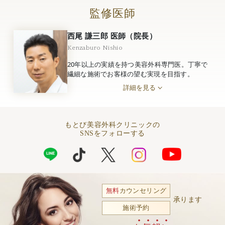
監修医師
西尾 謙三郎 医師（院長）
Kenzaburo Nishio
20年以上の実績を持つ美容外科専門医。丁寧で
繊細な施術でお客様の望む実現を目指す。
詳細を見る
もとび美容外科クリニックの
SNSをフォローする
無料
カウンセリング
承ります
施術予約