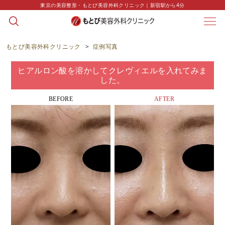
東京の美容整形・もとび美容外科クリニック｜新宿駅から4分
CASE
症例写真
もとび美容外科クリニック
>
症例写真
ヒアルロン酸を溶かしてクレヴィエルを入れてみま
した。
BEFORE
AFTER