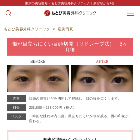
東京の美容整形・もとび美容外科クリニック｜新宿駅から4分
CASE
症例写真
もとび美容外科クリニック
>
症例写真
傷が目立ちにくい目頭切開（リドレープ法） 3ヶ
月後
BEFORE
AFTER
内容
目頭の蒙古ひだを切開して解除し、目の幅を広くします。
料金
208,800～238,000円（税込）
一時的な腫れや内出血。目立ちにくいが傷が残る。目の印象が
リスク
変わる。
担当医師からのコメント