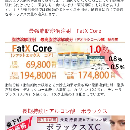
顔のエラの筋肉を注射で減らします。筋肉が少なくなることで小顔効果が
現れるだけでなく、歯ぎしり・食いしばり・顎関節症にも効果がありま
す。 もとび美容外科では3種類のボトックスを用意。筋肉量に応じて最適
なボトックスの量を注入します。
最強脂肪溶解注射 FatX Core
脂肪分解＋脂肪細胞の破壊とその除去効果が最も高い脂肪溶解注射！脂肪
溶解成分「デオキシコール酸」の濃度は、カベリン（0.5％）、チンセラ
プラス（0.8％）を超える、リスク上限の１％配合しています。
長期持続ヒアルロン酸 ボラックス