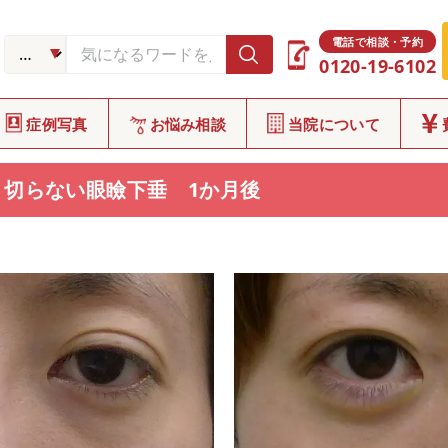
症例写真
CASE
電話で相談・予約
0120-19-6102
症例写真
お悩み相談
当院について
切らない眼瞼下垂 1か月後
E