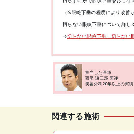
切らずに糸で眼瞼下垂をおこな
（※眼瞼下垂の程度により改善
切らない眼瞼下垂について詳し
⇒
切らない眼瞼下垂、切らない
担当した医師
西尾 謙三郎 医師
美容外科20年以上の実績
関連する施術