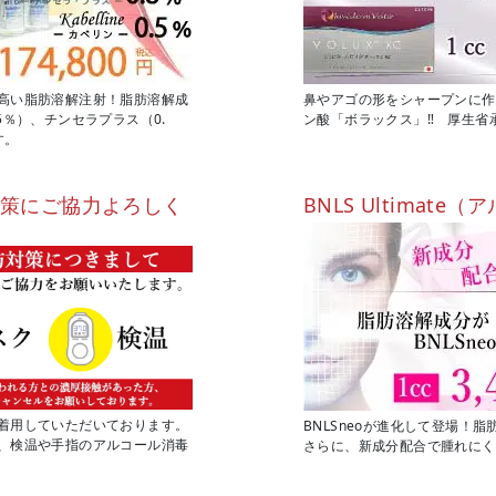
高い脂肪溶解注射！脂肪溶解成
鼻やアゴの形をシャープンに作
5％）、チンセラプラス（0.
ン酸「ボラックス」‼ 厚生省
す。
対策にご協力よろしく
BNLS Ultimat
着用していただいております。
BNLSneoが進化して登場！
、検温や手指のアルコール消毒
さらに、新成分配合で腫れにく