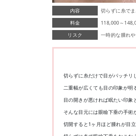
内容
切らずに糸でま
料金
118,000～14
リスク
一時的な腫れや
切らずに糸だけで目がパッチリ
二重幅が広くても目の印象が明
目の開きが悪ければ眠たい印象
そんな目元には眼瞼下垂の手術
切開すると1ヶ月ほど腫れが目