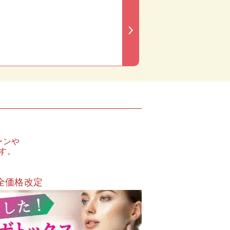
ーンや
す。
全価格改定