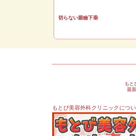
切らない眼瞼下垂
もと
最
もとび美容外科クリニックにつ