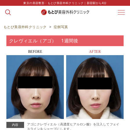
東京の美容整形・もとび美容外科クリニック｜新宿駅から4分
CASE
症例写真
もとび美容外科クリニック
>
症例写真
クレヴィエル（アゴ） 1週間後
BEFORE
AFTER
アゴにクレヴィエル（高濃度ヒアルロン酸）を注入してフェイ
内容
スラインをシャープにします。