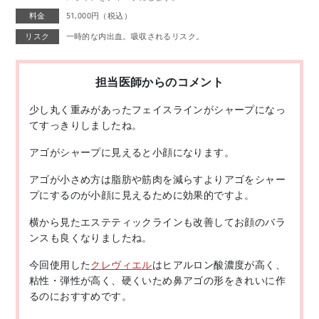
料金
51,000円（税込）
リスク
一時的な内出血。吸収されるリスク。
担当医師からのコメント
少し丸く重みがあったフェイスラインがシャープになっ
てすっきりしましたね。
アゴがシャープに見えると小顔になります。
アゴが小さめ方は脂肪や筋肉を減らすよりアゴをシャー
プにするのが小顔に見えるために効果的ですよ。
横から見たエステティックラインも改善してお顔のバラ
ンスも良くなりましたね。
今回使用した
クレヴィエル
はヒアルロン酸濃度が高く、
粘性・弾性が高く、硬くいため鼻アゴの形をきれいに作
るのにおすすめです。