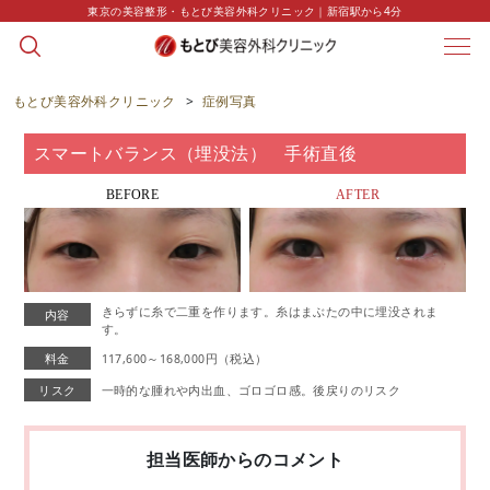
東京の美容整形・もとび美容外科クリニック｜新宿駅から4分
CASE
症例写真
もとび美容外科クリニック
>
症例写真
スマートバランス（埋没法） 手術直後
BEFORE
AFTER
きらずに糸で二重を作ります。糸はまぶたの中に埋没されま
内容
す。
料金
117,600～168,000円（税込）
リスク
一時的な腫れや内出血、ゴロゴロ感。後戻りのリスク
担当医師からのコメント