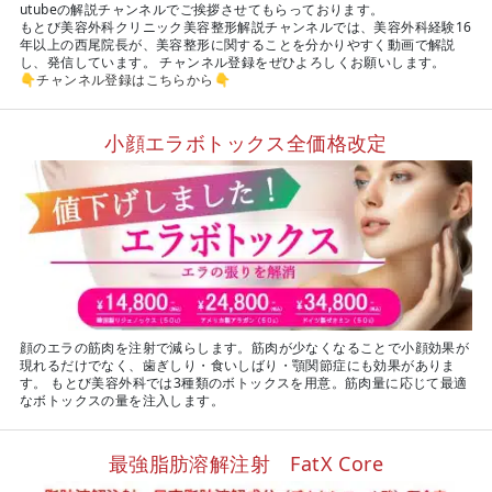
utubeの解説チャンネルでご挨拶させてもらっております。
もとび美容外科クリニック美容整形解説チャンネルでは、美容外科経験16
年以上の西尾院長が、美容整形に関することを分かりやすく動画で解説
し、発信しています。 チャンネル登録をぜひよろしくお願いします。
👇
チャンネル登録はこちらから
👇
小顔エラボトックス全価格改定
顔のエラの筋肉を注射で減らします。筋肉が少なくなることで小顔効果が
現れるだけでなく、歯ぎしり・食いしばり・顎関節症にも効果がありま
す。 もとび美容外科では3種類のボトックスを用意。筋肉量に応じて最適
なボトックスの量を注入します。
最強脂肪溶解注射 FatX Core