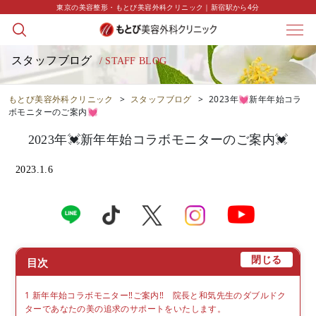
東京の美容整形・もとび美容外科クリニック｜新宿駅から4分
スタッフブログ
/ STAFF BLOG
もとび美容外科クリニック
>
スタッフブログ
>
2023年💓新年年始コラ
ボモニターのご案内💓
2023年💓新年年始コラボモニターのご案内💓
2023.1.6
[
]
閉じる
目次
1
新年年始コラボモニター‼ご案内‼ 院長と和気先生のダブルドク
ターであなたの美の追求のサポートをいたします。