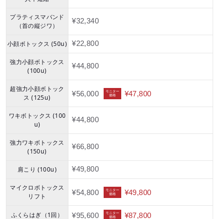
プラティスマバンド
¥32,340
（首の縦ジワ）
小顔ボトックス (50u)
¥22,800
強力小顔ボトックス
¥44,800
(100u)
超強力小顔ボトック
モニター
¥56,000
¥47,800
価格
ス (125u)
ワキボトックス (100
¥44,800
u)
強力ワキボトックス
¥66,800
(150u)
肩こり (100u)
¥49,800
マイクロボトックス
モニター
¥54,800
¥49,800
価格
リフト
ふくらはぎ（1回）
モニター
¥95,600
¥87,800
価格