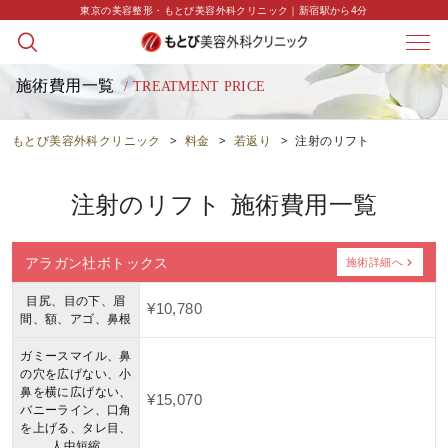
東京の美容整形・もとび美容外科クリニック｜新宿駅から4分
施術費用一覧
/ TREATMENT PRICE
もとび美容外科クリニック
>
料金
>
若返り
>
注射のリフト
注射のリフト
施術費用一覧
アラガン社ボトックス
施術詳細へ
目尻、目の下、眉
¥10,780
間、額、アゴ、鼻根
ガミースマイル、鼻
の穴を広げない、小
鼻を横に広げない、
¥15,070
バニーライン、口角
を上げる、タレ目、
人中短縮