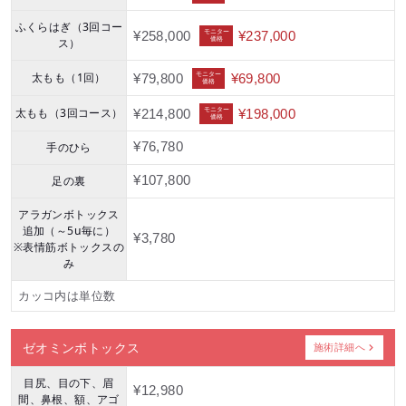
ふくらはぎ（3回コー
モニター
¥258,000
¥237,000
価格
ス）
太もも（1回）
モニター
¥79,800
¥69,800
価格
太もも（3回コース）
モニター
¥214,800
¥198,000
価格
手のひら
¥76,780
足の裏
¥107,800
アラガンボトックス
追加（～5u毎に）
¥3,780
※表情筋ボトックスの
み
カッコ内は単位数
ゼオミンボトックス
施術詳細へ
目尻、目の下、眉
¥12,980
間、鼻根、額、アゴ