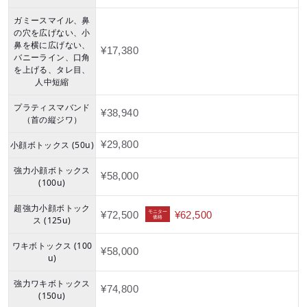
ガミースマイル、鼻
の穴を広げない、小
鼻を横に広げない、
¥17,380
バニーライン、口角
を上げる、タレ目、
人中短縮
プラティスマバンド
¥38,940
（首の縦ジワ）
小顔ボトックス (50u)
¥29,800
強力小顔ボトックス
¥58,000
(100u)
超強力小顔ボトック
モニター
¥72,500
¥62,500
価格
ス (125u)
ワキボトックス (100
¥58,000
u)
強力ワキボトックス
¥74,800
(150u)