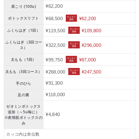
肩こり (100u)
¥62,200
ボトックスリフト
モニター
¥68,500
¥62,200
価格
ふくらはぎ（1回）
モニター
¥119,500
¥109,800
価格
ふくらはぎ（3回コー
モニター
¥322,500
¥296,000
価格
ス）
太もも（1回）
モニター
¥99,750
¥87,000
価格
太もも（3回コース）
モニター
¥268,000
¥247,500
価格
手のひら
¥91,300
足の裏
¥118,000
ゼオミンボトックス
追加（～5u毎に）
¥4,840
※表情筋ボトックスの
み
カッコ内は単位数