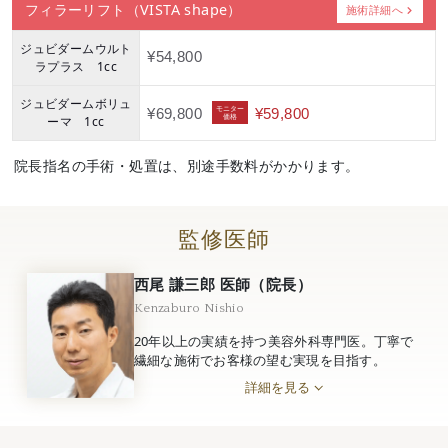
フィラーリフト（VISTA shape）
施術詳細へ
ジュビダームウルト
¥54,800
ラプラス 1cc
ジュビダームボリュ
モニター
¥69,800
¥59,800
価格
ーマ 1cc
院長指名の手術・処置は、別途手数料がかかります。
監修医師
西尾 謙三郎 医師（院長）
Kenzaburo Nishio
20年以上の実績を持つ美容外科専門医。丁寧で
繊細な施術でお客様の望む実現を目指す。
詳細を見る