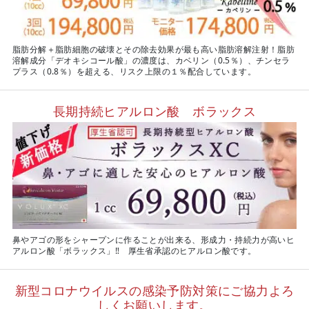
脂肪分解＋脂肪細胞の破壊とその除去効果が最も高い脂肪溶解注射！脂肪
溶解成分「デオキシコール酸」の濃度は、カベリン（0.5％）、チンセラ
プラス（0.8％）を超える、リスク上限の１％配合しています。
長期持続ヒアルロン酸 ボラックス
鼻やアゴの形をシャープンに作ることが出来る、形成力・持続力が高いヒ
アルロン酸「ボラックス」‼ 厚生省承認のヒアルロン酸です。
新型コロナウイルスの感染予防対策にご協力よろ
しくお願いします。