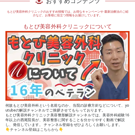
おすすめコンテンツ
もとび美容外科クリニックのおすすめ情報では、お得なキャンペーンや
最新治療法のご紹
介など、お客様に役立つ情報をお届けしています。
もとび美容外科クリニックについて
何故もとび美容外科という名前なのか、当院の診療方針などについて、yo
utubeの解説チャンネルでご挨拶させてもらっております。
もとび美容外科クリニック美容整形解説チャンネルでは、美容外科経験16
年以上の西尾院長が、美容整形に関することを分かりやすく動画で解説
し、発信しています。 チャンネル登録をぜひよろしくお願いします。
👇
チャンネル登録はこちらから
👇