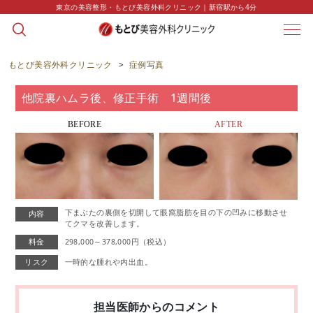
東京の美容整形・もとび美容外科クリニック｜新宿駅から4分
CASE
症例写真
もとび美容外科クリニック
>
症例写真
他院裏ハムラ後、修正手術 1週間後
BEFORE
AFTER
下まぶたの裏側を切開して眼窩脂肪を目の下の凹みに移動させ
内容
てクマを改善します。
料金
298,000～378,000円（税込）
リスク
一時的な腫れや内出血。
担当医師からのコメント