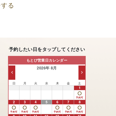
ーする
予約したい日をタップしてください
もとび営業日カレンダー
2026年 8月
日
月
火
水
木
金
土
26
27
28
29
30
31
1
2
3
4
5
6
7
8