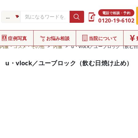
電話で相談・予約
0120-19-6102
症例写真
お悩み相談
当院について
内服・コスメ・その他
>
内服
>
u・vlock／ユーブロック（飲む
u・vlock／ユーブロック（飲む日焼け止め）