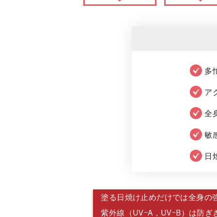
多
ア
全
敏
日
塗る日焼け止めだけでは全身の
紫外線（UVｰA，UVｰB）は防