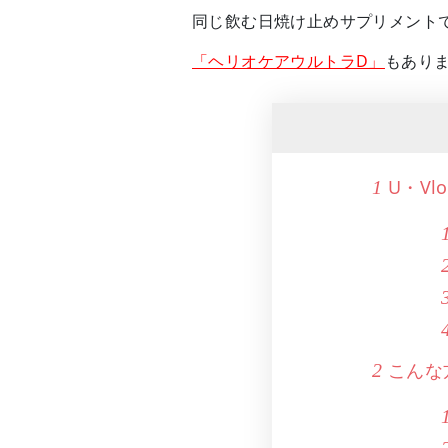
同じ飲む日焼け止めサプリメント
「ヘリオケアウルトラD」
もあり
U・V
1
こんな
2