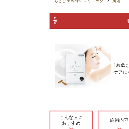
もとび美容外科クリニック
>
施術
1粒飲
ケアに
こんな人に
施術内容
おすすめ