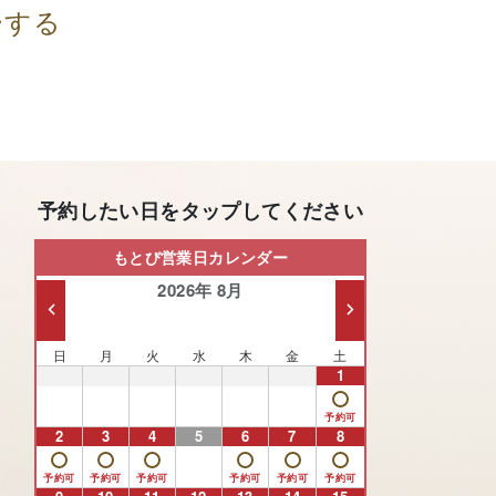
ーする
予約したい日をタップしてください
もとび営業日カレンダー
2026年 8月
日
月
火
水
木
金
土
26
27
28
29
30
31
1
2
3
4
5
6
7
8