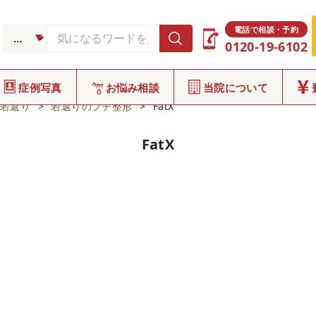
電話で相談・予約
0120-19-6102
症例写真
お悩み相談
当院について
若返り
>
若返りのプチ整形
>
FatX
FatX