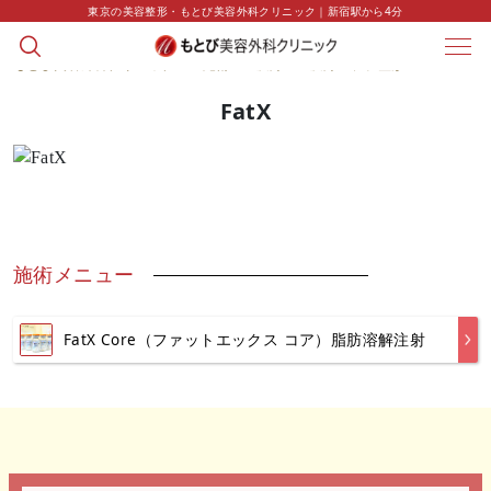
東京の美容整形・もとび美容外科クリニック｜新宿駅から4分
もとび美容外科クリニック
>
施術
>
痩身
>
痩身のプチ整形
>
FatX
FatX
施術メニュー
FatX Core（ファットエックス コア）脂肪溶解注射