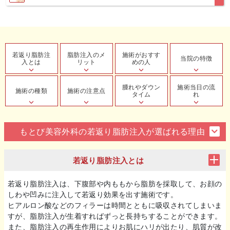
若返り脂肪注
脂肪注入のメ
施術がおすす
当院の特徴
入とは
リット
めの人
腫れやダウン
施術当日の流
施術の種類
施術の注意点
タイム
れ
もとび美容外科の若返り脂肪注入が選ばれる理由
若返り脂肪注入とは
若返り脂肪注入は、下腹部や内ももから脂肪を採取して、お顔の
しわや凹みに注入して若返り効果を出す施術です。
ヒアルロン酸などのフィラーは時間とともに吸収されてしまいま
すが、脂肪注入が生着すればずっと長持ちすることができます。
また、脂肪注入の再生作用によりお肌にハリが出たり、肌質が改