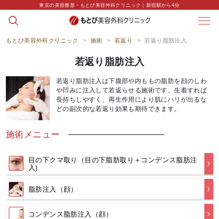
string(0) ""
東京の美容整形・もとび美容外科クリニック｜新宿駅から4分
もとび美容外科クリニック
>
施術
>
若返り
>
若返り脂肪注入
若返り脂肪注入
若返り脂肪注入は下腹部や内ももの脂肪を顔のしわ
や凹みに注入して若返らせる施術です。生着すれば
長持ちしやすく、再生作用により肌にハリが出るな
どの副次的な若返り効果も期待できます。
施術メニュー
目の下クマ取り（目の下脂肪取り＋コンデンス脂肪注
入)
脂肪注入（顔）
コンデンス脂肪注入（顔）